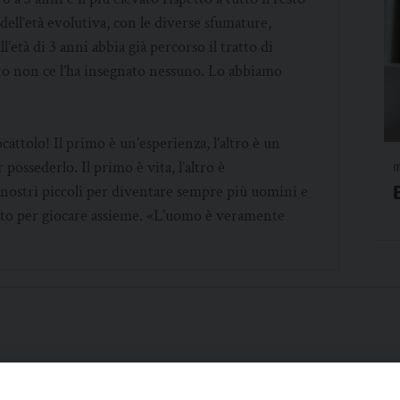
i dell’età evolutiva, con le diverse sfumature,
’età di 3 anni abbia già percorso il tratto di
sto non ce l’ha insegnato nessuno. Lo abbiamo
cattolo! Il primo è un’esperienza, l’altro è un
 possederlo. Il primo è vita, l’altro è
m
i nostri piccoli per diventare sempre più uomini e
ato per giocare assieme. «L’uomo è veramente