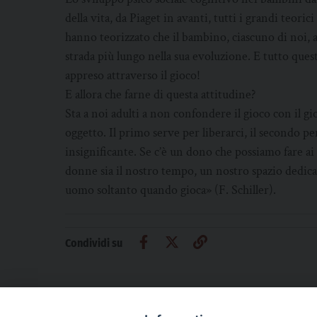
della vita, da Piaget in avanti, tutti i grandi teoric
hanno teorizzato che il bambino, ciascuno di noi, all
strada più lungo nella sua evoluzione. E tutto que
appreso attraverso il gioco!
E allora che farne di questa attitudine?
Sta a noi adulti a non confondere il gioco con il gio
oggetto. Il primo serve per liberarci, il secondo per
insignificante. Se c’è un dono che possiamo fare a
donne sia il nostro tempo, un nostro spazio dedic
uomo soltanto quando gioca» (F. Schiller).
Condividi su