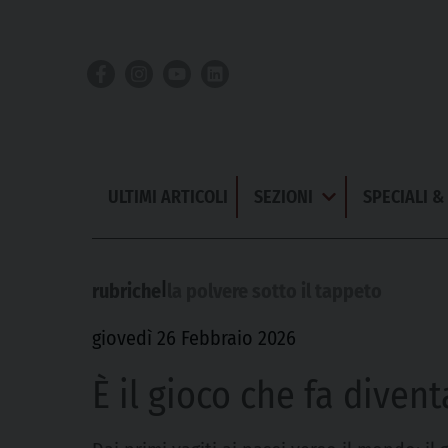
Skip
to
content
ULTIMI ARTICOLI
SEZIONI
SPECIALI 
Apri
Menu
|
rubriche
la polvere sotto il tappeto
giovedì 26 Febbraio 2026
È il gioco che fa divent