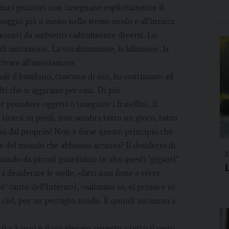
 ma i genitori non insegnano esplicitamente il
uaggio più o meno nello stesso modo e all’incirca
enienti da ambienti radicalmente diversi. Lo
 imitazione. La vocalizzazione, la lallazione, la
ivare all’associazione
ali il bambino, ciascuno di noi, ha continuato ad
lti che si aggirano per casa. Di più.
r prendere oggetti o inseguire i fratellini, il
 e tirarsi in piedi, non sembra tutto un gioco, tutto
o dal proprio? Non è forse questo principio che
o e del mondo che abbiamo accanto? Il desiderio di
g
uando da piccoli guardiamo in alto questi “giganti”
a desiderare le stelle, «fatti non foste a viver
° canto dell’Inferno), «salimmo sù, el primo e io
 ‘l ciel, per un pertugio tondo. E quindi uscimmo a
a 3 anni è il più elevato rispetto a tutto il resto