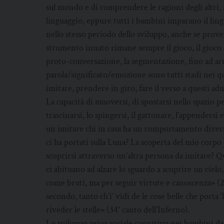
sul mondo e di comprendere le ragioni degli altri,
linguaggio, eppure tutti i bambini imparano il ling
nello stesso periodo dello sviluppo, anche se prov
strumento innato rimane sempre il gioco, il gioco di
proto-conversazione, la segmentazione, fino ad arr
parola/significato/emozione sono tutti stadi nei qu
imitare, prendere in giro, fare il verso a questi adu
La capacità di muoversi, di spostarsi nello spazio pe
trascinarsi, lo spingersi, il gattonare, l’appendersi
un imitare chi in casa ha un comportamento divers
ci ha portati sulla Luna? La scoperta del mio corp
scoprirsi attraverso un’altra persona da imitare? Q
ci abituano ad alzare lo sguardo a scoprire un cielo, 
come bruti, ma per seguir virtute e canoscenza» (26
secondo, tanto ch’i’ vidi de le cose belle che porta
riveder le stelle» (34° canto dell’Inferno).
Lo sviluppo psico sociale cognitivo nei bambini da 0 