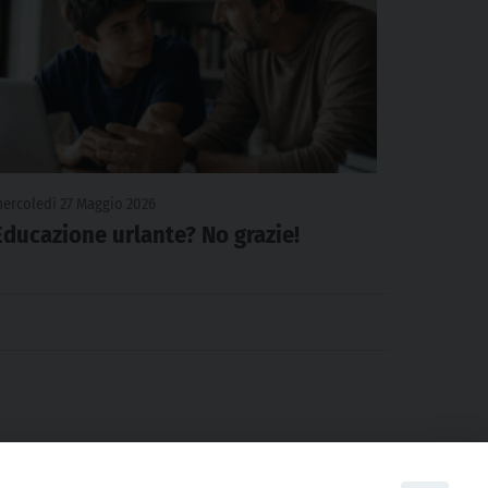
ercoledì 27 Maggio 2026
Educazione urlante? No grazie!