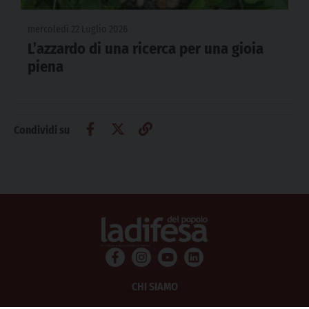
mercoledì 22 Luglio 2026
L’azzardo di una ricerca per una gioia
piena
Condividi su
CHI SIAMO