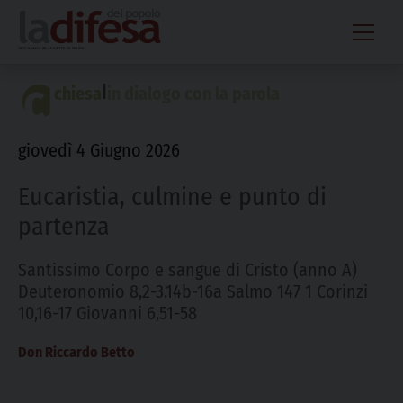
Skip
to
content
|
chiesa
in dialogo con la parola
giovedì 4 Giugno 2026
Eucaristia, culmine e punto di
partenza
Santissimo Corpo e sangue di Cristo (anno A)
Deuteronomio 8,2-3.14b-16a Salmo 147 1 Corinzi
10,16-17 Giovanni 6,51-58
Don Riccardo Betto