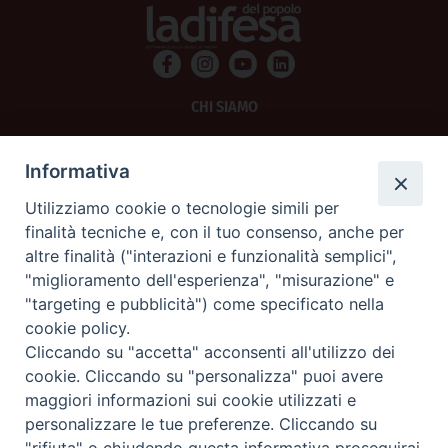
CHI SIAMO
PRIVACY
Informativa
AMMINISTRAZIONE TRASPARENTE
Utilizziamo cookie o tecnologie simili per
finalità tecniche e, con il tuo consenso, anche per
SCRIVICI
altre finalità ("interazioni e funzionalità semplici",
"miglioramento dell'esperienza", "misurazione" e
La Difesa srl - P.iva 05125420280
"targeting e pubblicità") come specificato nella
La Difesa del Popolo percepisce i contributi pubblici all'editoria.
cookie policy.
La Difesa del Popolo, tramite la Fisc (Federazione Italiana Settimanali Cattolici)
ha aderito allo IAP (Istituto dell'Autodisciplina Pubblicitaria) accettando il Codice
Cliccando su "accetta" acconsenti all'utilizzo dei
di Autodisciplina della Comunicazione Commerciale.
cookie. Cliccando su "personalizza" puoi avere
La Difesa del Popolo è una testata registrata presso il Tribunale di Padova
maggiori informazioni sui cookie utilizzati e
decreto del 15 giugno 1950 al n. 37 del registro periodici.
personalizzare le tue preferenze. Cliccando su