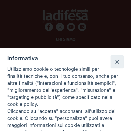
CHI SIAMO
PRIVACY
Informativa
AMMINISTRAZIONE TRASPARENTE
Utilizziamo cookie o tecnologie simili per
finalità tecniche e, con il tuo consenso, anche per
SCRIVICI
altre finalità ("interazioni e funzionalità semplici",
"miglioramento dell'esperienza", "misurazione" e
La Difesa srl - P.iva 05125420280
"targeting e pubblicità") come specificato nella
La Difesa del Popolo percepisce i contributi pubblici all'editoria.
cookie policy.
La Difesa del Popolo, tramite la Fisc (Federazione Italiana Settimanali Cattolici)
ha aderito allo IAP (Istituto dell'Autodisciplina Pubblicitaria) accettando il Codice
Cliccando su "accetta" acconsenti all'utilizzo dei
di Autodisciplina della Comunicazione Commerciale.
cookie. Cliccando su "personalizza" puoi avere
La Difesa del Popolo è una testata registrata presso il Tribunale di Padova
maggiori informazioni sui cookie utilizzati e
decreto del 15 giugno 1950 al n. 37 del registro periodici.