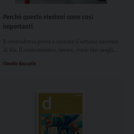
Perché queste elezioni sono così
importanti
Il centrodestra prova a centrare il settimo successo
di fila. Il centrosinistra, invece, vuole fare meglio
dopo le “batoste” a partire dal 1995. E molti
Claudio Baccarin
assessori (ormai ex) non torneranno
nell’esecutivo