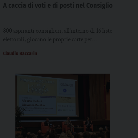
A caccia di voti e di posti nel Consiglio
800 aspiranti consiglieri, all’interno di 16 liste
elettorali, giocano le proprie carte per
primeggiare. E c’è chi ci mette “la faccia” in tutte le
Claudio Baccarin
circoscrizioni