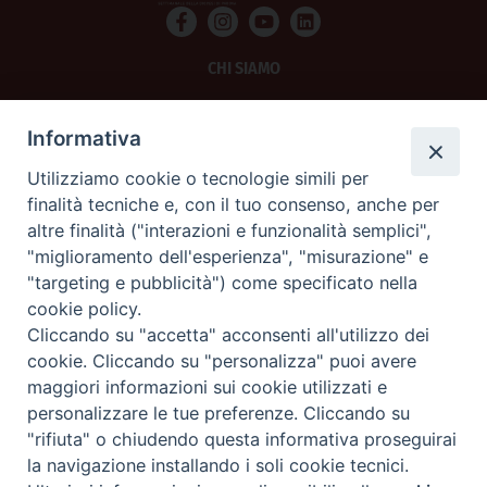
CHI SIAMO
PRIVACY
Informativa
AMMINISTRAZIONE TRASPARENTE
Utilizziamo cookie o tecnologie simili per
finalità tecniche e, con il tuo consenso, anche per
SCRIVICI
altre finalità ("interazioni e funzionalità semplici",
"miglioramento dell'esperienza", "misurazione" e
La Difesa srl - P.iva 05125420280
"targeting e pubblicità") come specificato nella
La Difesa del Popolo percepisce i contributi pubblici all'editoria.
cookie policy.
La Difesa del Popolo, tramite la Fisc (Federazione Italiana Settimanali Cattolici)
ha aderito allo IAP (Istituto dell'Autodisciplina Pubblicitaria) accettando il Codice
Cliccando su "accetta" acconsenti all'utilizzo dei
di Autodisciplina della Comunicazione Commerciale.
cookie. Cliccando su "personalizza" puoi avere
La Difesa del Popolo è una testata registrata presso il Tribunale di Padova
maggiori informazioni sui cookie utilizzati e
decreto del 15 giugno 1950 al n. 37 del registro periodici.
personalizzare le tue preferenze. Cliccando su
"rifiuta" o chiudendo questa informativa proseguirai
la navigazione installando i soli cookie tecnici.