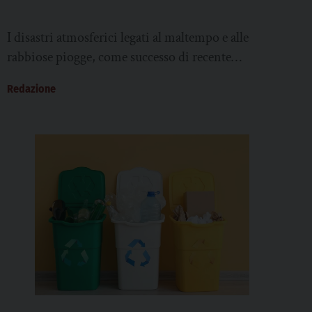
I disastri atmosferici legati al maltempo e alle
rabbiose piogge, come successo di recente
nell’area di Valencia in Spagna o in Emilia-
Redazione
Romagna,...