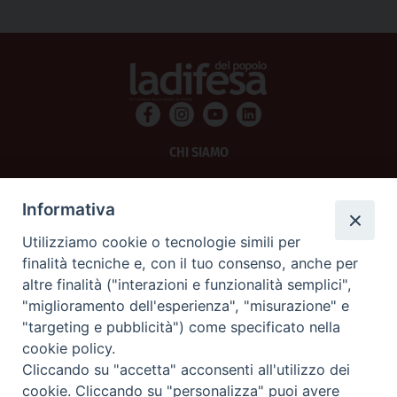
CHI SIAMO
PRIVACY
Informativa
AMMINISTRAZIONE TRASPARENTE
Utilizziamo cookie o tecnologie simili per
finalità tecniche e, con il tuo consenso, anche per
SCRIVICI
altre finalità ("interazioni e funzionalità semplici",
"miglioramento dell'esperienza", "misurazione" e
La Difesa srl - P.iva 05125420280
"targeting e pubblicità") come specificato nella
La Difesa del Popolo percepisce i contributi pubblici all'editoria.
cookie policy.
La Difesa del Popolo, tramite la Fisc (Federazione Italiana Settimanali Cattolici)
ha aderito allo IAP (Istituto dell'Autodisciplina Pubblicitaria) accettando il Codice
Cliccando su "accetta" acconsenti all'utilizzo dei
di Autodisciplina della Comunicazione Commerciale.
cookie. Cliccando su "personalizza" puoi avere