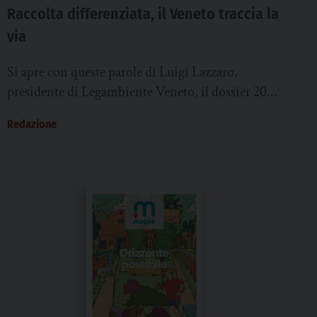
Raccolta differenziata, il Veneto traccia la
via
Si apre con queste parole di Luigi Lazzaro,
presidente di Legambiente Veneto, il dossier 2023
di Comuni Ricicloni. Da una comunicazione
Redazione
attenta...