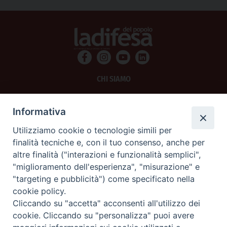
CHI SIAMO
PRIVACY
Informativa
AMMINISTRAZIONE TRASPARENTE
Utilizziamo cookie o tecnologie simili per
finalità tecniche e, con il tuo consenso, anche per
SCRIVICI
altre finalità ("interazioni e funzionalità semplici",
"miglioramento dell'esperienza", "misurazione" e
La Difesa srl - P.iva 05125420280
"targeting e pubblicità") come specificato nella
La Difesa del Popolo percepisce i contributi pubblici all'editoria.
cookie policy.
La Difesa del Popolo, tramite la Fisc (Federazione Italiana Settimanali Cattolici)
ha aderito allo IAP (Istituto dell'Autodisciplina Pubblicitaria) accettando il Codice
Cliccando su "accetta" acconsenti all'utilizzo dei
di Autodisciplina della Comunicazione Commerciale.
cookie. Cliccando su "personalizza" puoi avere
La Difesa del Popolo è una testata registrata presso il Tribunale di Padova