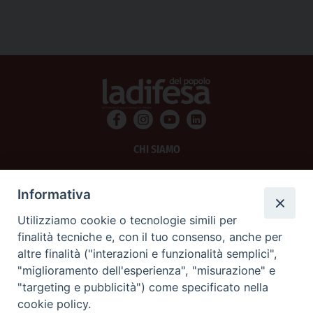
CHI SIAMO
PRIVACY
Informativa
AMMINISTRAZIONE TRASPARENTE
Utilizziamo cookie o tecnologie simili per
finalità tecniche e, con il tuo consenso, anche per
SCRIVICI
altre finalità ("interazioni e funzionalità semplici",
"miglioramento dell'esperienza", "misurazione" e
La Difesa srl - P.iva 05125420280
"targeting e pubblicità") come specificato nella
La Difesa del Popolo percepisce i contributi pubblici all'editoria.
cookie policy.
La Difesa del Popolo, tramite la Fisc (Federazione Italiana Settimanali Cattolici)