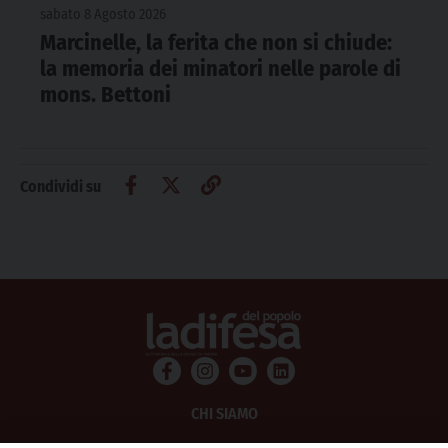
sabato 8 Agosto 2026
Marcinelle, la ferita che non si chiude:
la memoria dei minatori nelle parole di
mons. Bettoni
Condividi su
CHI SIAMO