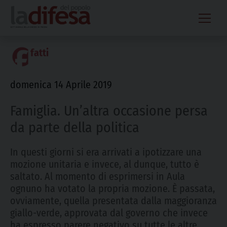
Skip
to
content
fatti
domenica 14 Aprile 2019
Famiglia. Un’altra occasione persa
da parte della politica
In questi giorni si era arrivati a ipotizzare una
mozione unitaria e invece, al dunque, tutto è
saltato. Al momento di esprimersi in Aula
ognuno ha votato la propria mozione. È passata,
ovviamente, quella presentata dalla maggioranza
giallo-verde, approvata dal governo che invece
ha espresso parere negativo su tutte le altre.