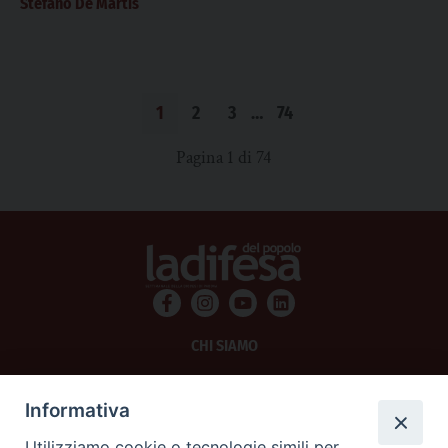
Stefano De Martis
1
2
3
…
74
Pagina 1 di 74
CHI SIAMO
PRIVACY
Informativa
AMMINISTRAZIONE TRASPARENTE
Utilizziamo cookie o tecnologie simili per