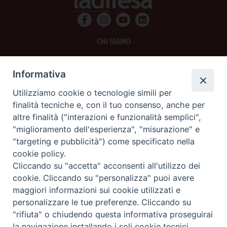
CHI SIAMO
PRIVACY
Informativa
AMMINISTRAZIONE TRASPARENTE
Utilizziamo cookie o tecnologie simili per
finalità tecniche e, con il tuo consenso, anche per
SCRIVICI
altre finalità ("interazioni e funzionalità semplici",
"miglioramento dell'esperienza", "misurazione" e
La Difesa srl - P.iva 05125420280
"targeting e pubblicità") come specificato nella
La Difesa del Popolo percepisce i contributi pubblici all'editoria.
cookie policy.
La Difesa del Popolo, tramite la Fisc (Federazione Italiana Settimanali Cattolici)
ha aderito allo IAP (Istituto dell'Autodisciplina Pubblicitaria) accettando il Codice
Cliccando su "accetta" acconsenti all'utilizzo dei
di Autodisciplina della Comunicazione Commerciale.
cookie. Cliccando su "personalizza" puoi avere
La Difesa del Popolo è una testata registrata presso il Tribunale di Padova
maggiori informazioni sui cookie utilizzati e
decreto del 15 giugno 1950 al n. 37 del registro periodici.
personalizzare le tue preferenze. Cliccando su
"rifiuta" o chiudendo questa informativa proseguirai
la navigazione installando i soli cookie tecnici.