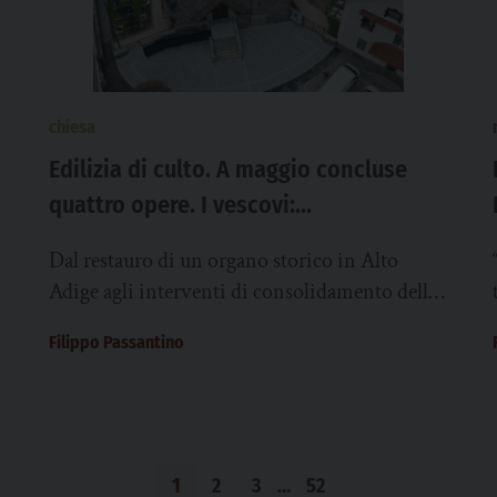
chiesa
Edilizia di culto. A maggio concluse
quattro opere. I vescovi:
“Restituiscono voce e respiro alle
Dal restauro di un organo storico in Alto
comunità”
Adige agli interventi di consolidamento della
cattedrale di Melfi, fino alle opere di
Filippo Passantino
risanamento...
1
2
3
…
52