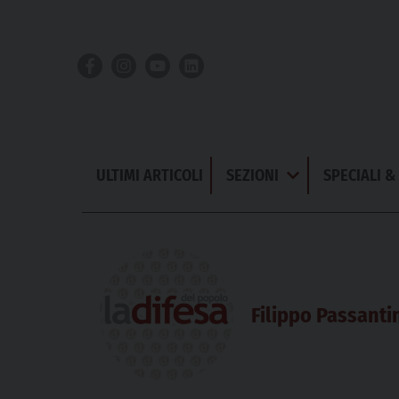
Skip
to
content
ULTIMI ARTICOLI
SEZIONI
SPECIALI 
Apri
Menu
Filippo Passanti