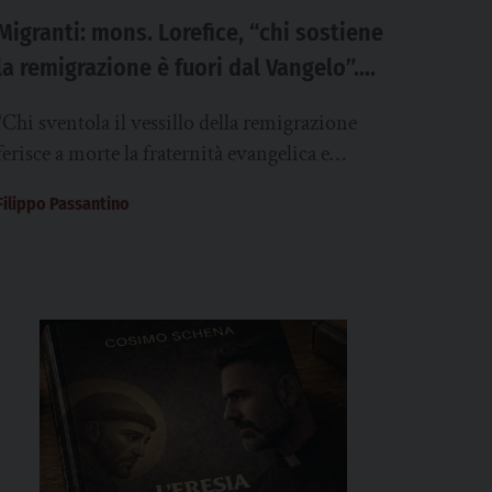
Migranti: mons. Lorefice, “chi sostiene
la remigrazione è fuori dal Vangelo”.
“L’Italia sia porto sicuro
“Chi sventola il vessillo della remigrazione
dell’accoglienza”
ferisce a morte la fraternità evangelica e
umana e sfrutta l’insicurezza, la frustrazione, il
Filippo Passantino
risentimento della...