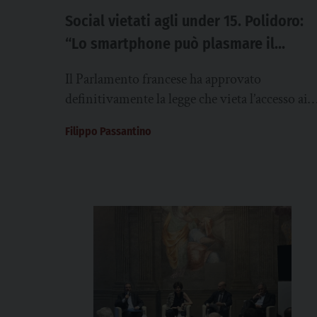
Social vietati agli under 15. Polidoro:
“Lo smartphone può plasmare il
cervello e la personalità dei minori”
Il Parlamento francese ha approvato
definitivamente la legge che vieta l’accesso ai
social network ai minori di 15 anni. Il
Filippo Passantino
provvedimento, fortemente...