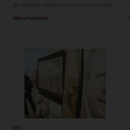
colpite
a
alle famiglie colpite e a quanti ancora risultano
dispersi”. La esprime l’arcivescovo di Messina,
Filippo Passantino
mons....
fatti