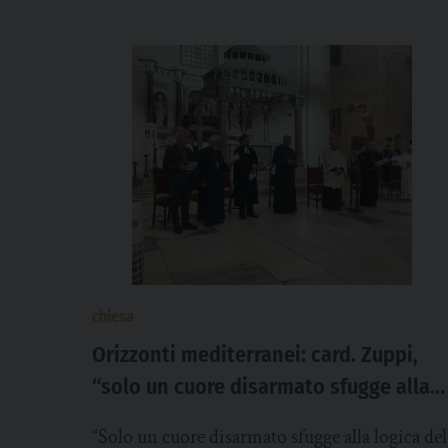
chiesa
Orizzonti mediterranei: card. Zuppi,
“solo un cuore disarmato sfugge alla
logica del riarmo”. “Stolto pensare: se
“Solo un cuore disarmato sfugge alla logica del