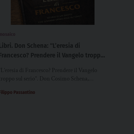
mosaico
Libri. Don Schena: “L’eresia di
Francesco? Prendere il Vangelo troppo
sul serio”
“L’eresia di Francesco? Prendere il Vangelo
troppo sul serio”. Don Cosimo Schena,
sacerdote, psicologo e psicoterapeuta,
Filippo Passantino
sintetizza così il messaggio del suo...