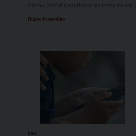
vuoi la pace prepara la guerra”
riarmo, perché garantisce la sicurezza ma cerc
il dialogo e un mondo senza guerra”....
Filippo Passantino
idee