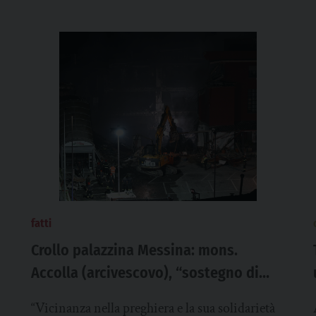
fatti
Crollo palazzina Messina: mons.
Accolla (arcivescovo), “sostegno di
qualunque necessità” alle famiglie
“Vicinanza nella preghiera e la sua solidarietà