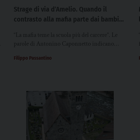
Strage di via d’Amelio. Quando il
contrasto alla mafia parte dai bambini
e dalle periferie
“La mafia teme la scuola più del carcere”. Le
parole di Antonino Caponnetto indicano
ancora oggi una delle strade da percorrere per
Filippo Passantino
trasformare la...