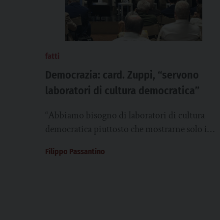
fatti
Democrazia: card. Zuppi, “servono
laboratori di cultura democratica”
“Abbiamo bisogno di laboratori di cultura
democratica piuttosto che mostrarne solo i
limiti e fermarci al giudizio”. È l’invito del
Filippo Passantino
card. Matteo Maria...