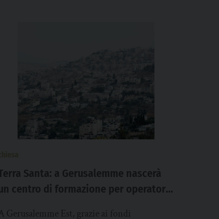
chiesa
Terra Santa: a Gerusalemme nascerà
un centro di formazione per operatori
sanitari e volontari
A Gerusalemme Est, grazie ai fondi