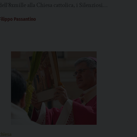
dell’8xmille alla Chiesa cattolica, i Silenziosi
Operai della Croce daranno nuova vita alla
Filippo Passantino
casa “Mater Misericordiae”,...
chiesa