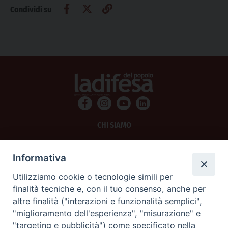
Condividi su
CHI SIAMO
PRIVACY
Informativa
AMMINISTRAZIONE TRASPARENTE
Utilizziamo cookie o tecnologie simili per
finalità tecniche e, con il tuo consenso, anche per
SCRIVICI
altre finalità ("interazioni e funzionalità semplici",
"miglioramento dell'esperienza", "misurazione" e
La Difesa srl - P.iva 05125420280
"targeting e pubblicità") come specificato nella