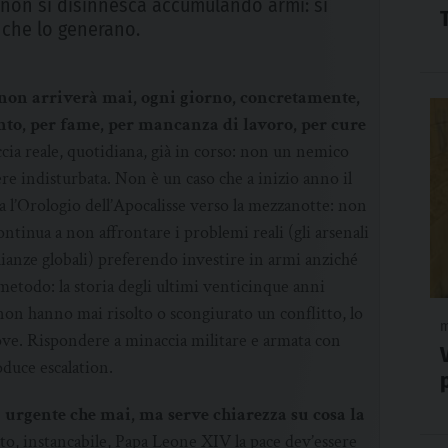
 non si disinnesca accumulando armi: si
 che lo generano.
e non arriverà mai, ogni giorno, concretamente,
o, per fame, per mancanza di lavoro, per cure
cia reale, quotidiana, già in corso: non un nemico
ere indisturbata. Non è un caso che a inizio anno il
a l’Orologio dell’Apocalisse verso la mezzanotte: non
ntinua a non affrontare i problemi reali (gli arsenali
aglianze globali) preferendo investire in armi anziché
 metodo: la storia degli ultimi venticinque anni
non hanno mai risolto o scongiurato un conflitto, lo
m
ove. Rispondere a minaccia militare e armata con
oduce escalation.
 urgente che mai, ma serve chiarezza su cosa la
o, instancabile, Papa Leone XIV la pace dev’essere