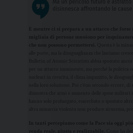
Ma un pericolo futuro e astratto
disinnesca affrontando le cause
E mentre ci si prepara a un attacco che fors
migliaia di persone muoiono per inquinament
che non possono permettersi.
Questa è la minac
alle porte, ma la disuguaglianza che lasciamo cresc
Bulletin of Atomic Scientists abbia spostato ancor
per un attacco imminente, ma perché la politica co
nucleari in crescita, il clima impazzito, le disugu
nella loro soluzione. Poi c’èun secondo errore, di
dimostra che armi e aumento delle spese militari 
hanno solo prolungato, esacerbato o spostato altr
altra minaccia violenta non produce sicurezza, pr
In tanti percepiamo come la Pace sia oggi più
renda reale, giusta e realizzabile.
Come ha dett