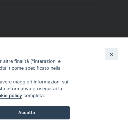
altre finalità ("interazioni e
cità") come specificato nella
 avere maggiori informazioni sui
sta informativa proseguirai la
kie policy
completa.
l Codice di Autodisciplina della Comunicazione Commerciale.
Accetta
Preferenze Cookie