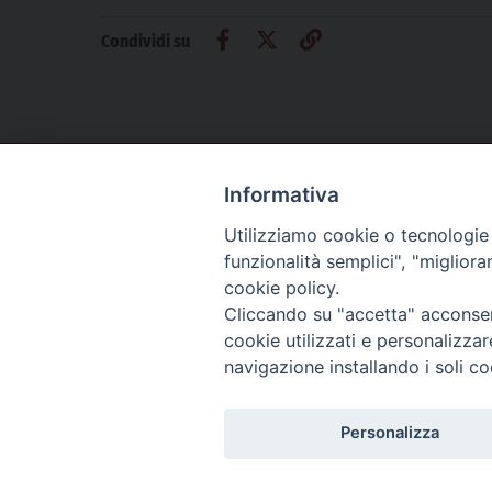
Condividi su
Informativa
CHI SIAMO
PRIVACY
AMMINISTRAZIONE TRASPARENTE
Utilizziamo cookie o tecnologie s
funzionalità semplici", "miglior
cookie policy.
Cliccando su "accetta" acconsent
La Difesa srl - P.iva 05125420280
cookie utilizzati e personalizza
La Difesa del Popolo percepisce i contributi pubblici all'editoria.
navigazione installando i soli co
La Difesa del Popolo, tramite la Fisc (Federazione Italiana Settimanali Catto
La Difesa del Popolo è una testata registrata presso il Tribunale di Padova de
Personalizza