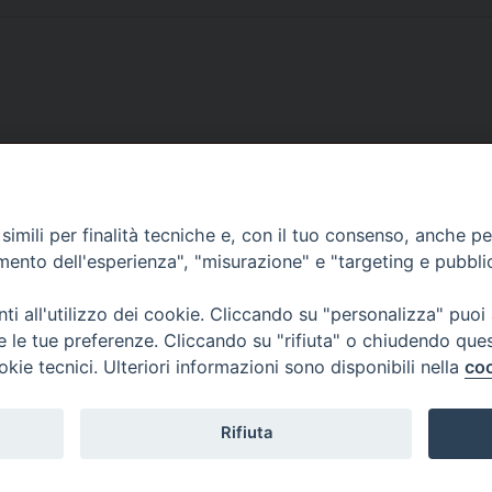
SCRIVICI
imili per finalità tecniche e, con il tuo consenso, anche per 
amento dell'esperienza", "misurazione" e "targeting e pubbli
i all'utilizzo dei cookie. Cliccando su "personalizza" puoi
re le tue preferenze. Cliccando su "rifiuta" o chiudendo que
okie tecnici. Ulteriori informazioni sono disponibili nella
coo
lici) ha aderito allo IAP (Istituto dell'Autodisciplina Pubblicitaria) accettando i
creto del 15 giugno 1950 al n. 37 del registro periodici.
Rifiuta