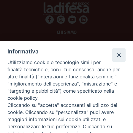
CHI SIAMO
PRIVACY
Informativa
AMMINISTRAZIONE TRASPARENTE
Utilizziamo cookie o tecnologie simili per
finalità tecniche e, con il tuo consenso, anche per
SCRIVICI
altre finalità ("interazioni e funzionalità semplici",
"miglioramento dell'esperienza", "misurazione" e
La Difesa srl - P.iva 05125420280
"targeting e pubblicità") come specificato nella
La Difesa del Popolo percepisce i contributi pubblici all'editoria.
cookie policy.
La Difesa del Popolo, tramite la Fisc (Federazione Italiana Settimanali Cattolici)
ha aderito allo IAP (Istituto dell'Autodisciplina Pubblicitaria) accettando il Codice
Cliccando su "accetta" acconsenti all'utilizzo dei
di Autodisciplina della Comunicazione Commerciale.
cookie. Cliccando su "personalizza" puoi avere
La Difesa del Popolo è una testata registrata presso il Tribunale di Padova
maggiori informazioni sui cookie utilizzati e
decreto del 15 giugno 1950 al n. 37 del registro periodici.
personalizzare le tue preferenze. Cliccando su