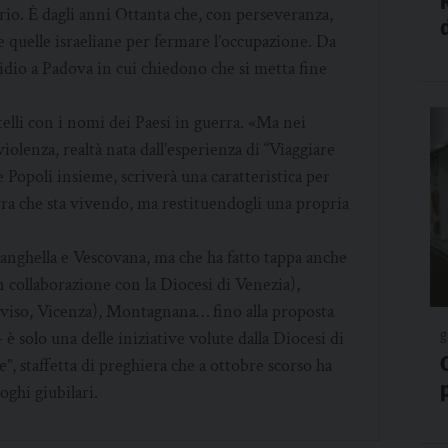
orio. È dagli anni Ottanta che, con perseveranza,
e quelle israeliane per fermare l’occupazione. Da
sidio a Padova in cui chiedono che si metta fine
elli con i nomi dei Paesi in guerra. «Ma nei
nviolenza, realtà nata dall’esperienza di “Viaggiare
Popoli insieme, scriverà una caratteristica per
erra che sta vivendo, ma restituendogli una propria
tanghella e Vescovana, ma che ha fatto tappa anche
 collaborazione con la Diocesi di Venezia),
eviso, Vicenza), Montagnana… fino alla proposta
 è solo una delle iniziative volute dalla Diocesi di
g
e”, staffetta di preghiera che a ottobre scorso ha
uoghi giubilari.