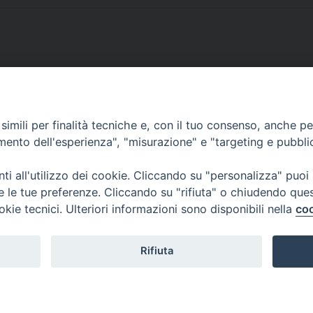
imili per finalità tecniche e, con il tuo consenso, anche per 
SCRIVICI
amento dell'esperienza", "misurazione" e "targeting e pubbli
i all'utilizzo dei cookie. Cliccando su "personalizza" puoi
re le tue preferenze. Cliccando su "rifiuta" o chiudendo que
okie tecnici. Ulteriori informazioni sono disponibili nella
coo
lici) ha aderito allo IAP (Istituto dell'Autodisciplina Pubblicitaria) accettando i
creto del 15 giugno 1950 al n. 37 del registro periodici.
Rifiuta