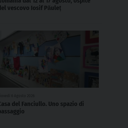
Romania dal 12 al 17 agosto, ospite
del vescovo Iosif Păuleț
iovedì 6 Agosto 2026
Casa del Fanciullo. Uno spazio di
passaggio