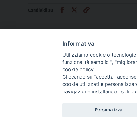
Condividi su
Informativa
Utilizziamo cookie o tecnologie s
CHI SIAMO
PRIVACY
AMMINISTRAZIONE TRASPARENTE
funzionalità semplici", "miglior
cookie policy.
Cliccando su "accetta" acconsent
cookie utilizzati e personalizza
La Difesa srl - P.iva 05125420280
navigazione installando i soli co
La Difesa del Popolo percepisce i contributi pubblici all'editoria.
La Difesa del Popolo, tramite la Fisc (Federazione Italiana Settimanali Catto
La Difesa del Popolo è una testata registrata presso il Tribunale di Padova de
Personalizza