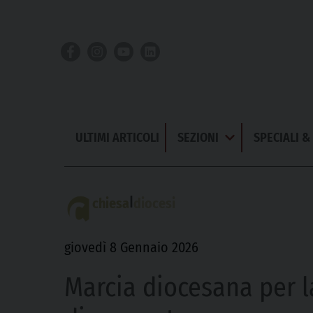
Skip
to
content
ULTIMI ARTICOLI
SEZIONI
SPECIALI 
Apri
Menu
|
chiesa
diocesi
giovedì 8 Gennaio 2026
Marcia diocesana per 