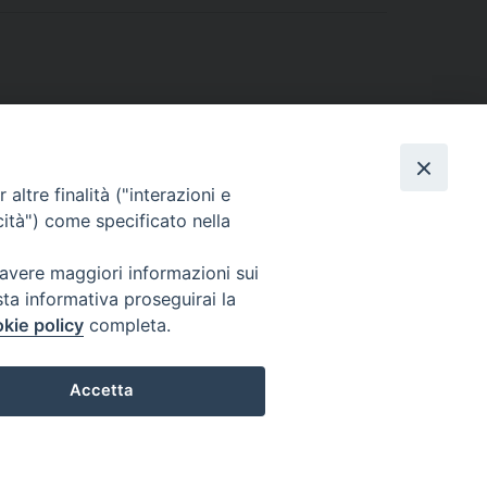
altre finalità ("interazioni e
cità") come specificato nella
 avere maggiori informazioni sui
sta informativa proseguirai la
kie policy
completa.
l Codice di Autodisciplina della Comunicazione Commerciale.
Accetta
Preferenze Cookie