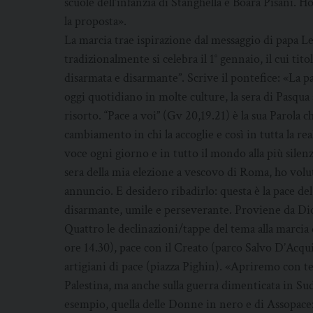
scuole dell’infanzia di Stanghella e Boara Pisani. 
la proposta».
La marcia trae ispirazione dal messaggio di papa L
tradizionalmente si celebra il 1° gennaio, il cui tit
disarmata e disarmante”. Scrive il pontefice: «La p
oggi quotidiano in molte culture, la sera di Pasqua
risorto. “Pace a voi” (Gv 20,19.21) è la sua Parola 
cambiamento in chi la accoglie e così in tutta la rea
voce ogni giorno e in tutto il mondo alla più silenz
sera della mia elezione a vescovo di Roma, ho volut
annuncio. E desidero ribadirlo: questa è la pace de
disarmante, umile e perseverante. Proviene da Di
Quattro le declinazioni/tappe del tema alla marcia
ore 14.30), pace con il Creato (parco Salvo D’Acqui
artigiani di pace (piazza Pighin). «Apriremo con te
Palestina, ma anche sulla guerra dimenticata in Sud
esempio, quella delle Donne in nero e di Assopace