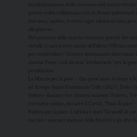
sensibilizzazione delle coscienze nel nostro territ
queste realtà collaborano con le donne palestinesi 
due anni, inoltre, è attivo ogni sabato un loro pre
alla guerra».
Nel percorso della marcia verranno portati dei cart
cartelli ci sarà scritto anche dell’altro: Officina no
per condividere” (Centro missionario diocesano) e 
ciascun Paese, così da non “etichettarlo” per la gu
peculiarità».
La Marcia per la pace – che quest’anno si tiene a S
ad Arsego-Santa Giustina in Colle (2025), Dolo (in
Fellette-Bassano (tre Diocesi insieme: Padova, Tr
triveneta online, durante il Covid, “Passi di pace” –
Padova per la pace. L’ultima è stata “Granelli di pac
toccato i santuari mariani della Diocesi e gli altri l