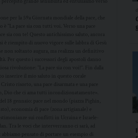
Ho percepito grande sensibilità ed entusiasmo verso
d
eone per la 59a Giornata mondiale della pace, che
olo è “La pace sia con tutti voi. Verso una pace
ace sia con te! Questo antichissimo saluto, ancora
 si è riempito di nuovo vigore sulle labbra di Gesù
che non soltanto augura, ma realizza un definitivo
ltà. Per questo i successori degli apostoli danno
iosa rivoluzione: “La pace sia con voi!”. Fin dalla
o inserire il mio saluto in questo corale
l Cristo risorto, una pace disarmata e una pace
o, Dio che ci ama tutti incondizionatamente».
 del 18 gennaio: pace nel mondo (piazza Pighin,
sto), economia di pace (zona artigianale) e
stimonianze sui conflitti in Ucraina e Israele-
s
an. Tra le voci che interverranno ci sarà, ad
: abbiamo pensato di portare un esempio di