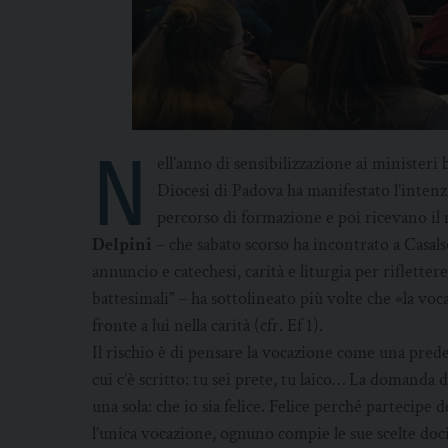
N
ell’anno di sensibilizzazione ai ministeri 
Diocesi di Padova ha manifestato l’inten
percorso di formazione e poi ricevano il
Delpini
– che sabato scorso ha incontrato a Casalse
annuncio e catechesi, carità e liturgia per riflette
battesimali” – ha sottolineato più volte che «la voc
fronte a lui nella carità (cfr. Ef 1).
Il rischio è di pensare la vocazione come una pred
cui c’è scritto: tu sei prete, tu laico… La domanda d
una sola: che io sia felice. Felice perché partecip
l’unica vocazione, ognuno compie le sue scelte doci