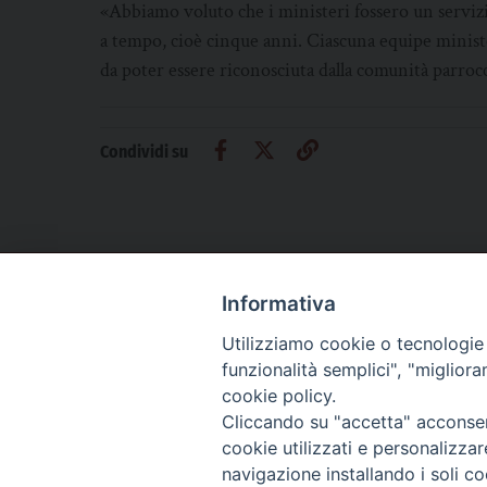
«Abbiamo voluto che i ministeri fossero un servizio
a tempo, cioè cinque anni. Ciascuna equipe minister
da poter essere riconosciuta dalla comunità parrocc
Condividi su
Informativa
CHI SIAMO
PRIVACY
AMMINISTRAZIONE TRASPARENTE
Utilizziamo cookie o tecnologie s
funzionalità semplici", "miglior
cookie policy.
Cliccando su "accetta" acconsent
La Difesa srl - P.iva 05125420280
cookie utilizzati e personalizza
La Difesa del Popolo percepisce i contributi pubblici all'editoria.
navigazione installando i soli co
La Difesa del Popolo, tramite la Fisc (Federazione Italiana Settimanali Catto