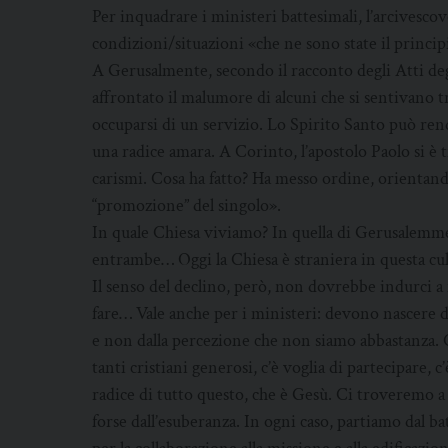
Per inquadrare i ministeri battesimali, l’arcivesc
condizioni/situazioni «che ne sono state il princi
A Gerusalmente, secondo il racconto degli Atti degl
affrontato il malumore di alcuni che si sentivano 
occuparsi di un servizio. Lo Spirito Santo può re
una radice amara. A Corinto, l’apostolo Paolo si è 
carismi. Cosa ha fatto? Ha messo ordine, orientando 
“promozione” del singolo».
In quale Chiesa viviamo? In quella di Gerusalem
entrambe… Oggi la Chiesa è straniera in questa cultu
Il senso del declino, però, non dovrebbe indurci a 
fare… Vale anche per i ministeri: devono nascere 
e non dalla percezione che non siamo abbastanza. C
tanti cristiani generosi, c’è voglia di partecipare,
radice di tutto questo, che è Gesù. Ci troveremo a 
forse dall’esuberanza. In ogni caso, partiamo dal ba