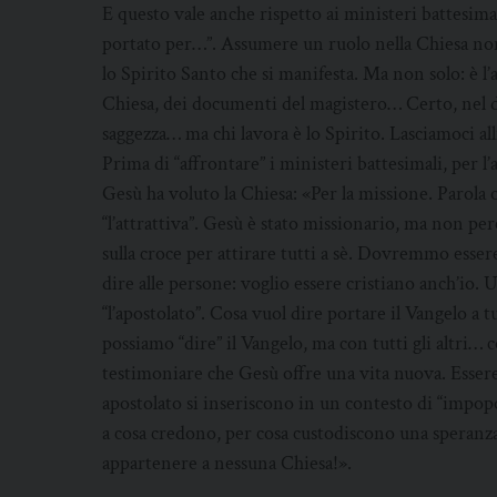
E questo vale anche rispetto ai ministeri battesimal
portato per…”. Assumere un ruolo nella Chiesa non c
lo Spirito Santo che si manifesta. Ma non solo: è l’as
Chiesa, dei documenti del magistero… Certo, nel 
saggezza… ma chi lavora è lo Spirito. Lasciamoci all
Prima di “affrontare” i ministeri battesimali, per 
Gesù ha voluto la Chiesa: «Per la missione. Parola 
“l’attrattiva”. Gesù è stato missionario, ma non per
sulla croce per attirare tutti a sè. Dovremmo esser
dire alle persone: voglio essere cristiano anch’io. 
“l’apostolato”. Cosa vuol dire portare il Vangelo a t
possiamo “dire” il Vangelo, ma con tutti gli altri…
testimoniare che Gesù offre una vita nuova. Essere 
apostolato si inseriscono in un contesto di “impopol
a cosa credono, per cosa custodiscono una speranz
appartenere a nessuna Chiesa!».