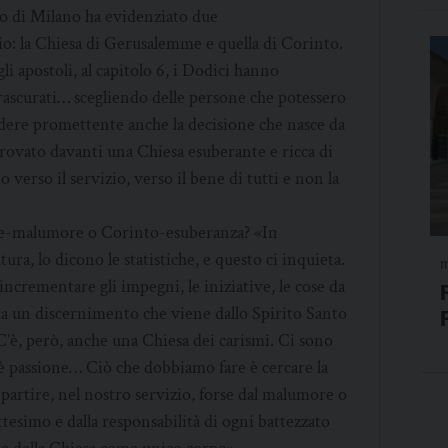
ovo di Milano ha evidenziato due
pio: la Chiesa di Gerusalemme e quella di Corinto.
i apostoli, al capitolo 6, i Dodici hanno
trascurati… scegliendo delle persone che potessero
ndere promettente anche la decisione che nasce da
trovato davanti una Chiesa esuberante e ricca di
verso il servizio, verso il bene di tutti e non la
me-malumore o Corinto-esuberanza? «In
ra, lo dicono le statistiche, e questo ci inquieta.
m
incrementare gli impegni, le iniziative, le cose da
da un discernimento che viene dallo Spirito Santo
’è, però, anche una Chiesa dei carismi. Ci sono
 c’è passione… Ciò che dobbiamo fare è cercare la
partire, nel nostro servizio, forse dal malumore o
ttesimo e dalla responsabilità di ogni battezzato