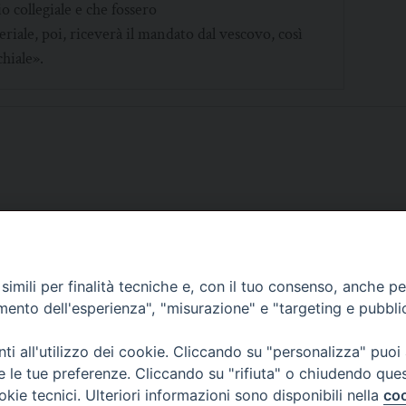
 collegiale e che fossero
iale, poi, riceverà il mandato dal vescovo, così
hiale».
SCRIVICI
imili per finalità tecniche e, con il tuo consenso, anche per 
amento dell'esperienza", "misurazione" e "targeting e pubbli
i all'utilizzo dei cookie. Cliccando su "personalizza" puoi
re le tue preferenze. Cliccando su "rifiuta" o chiudendo que
okie tecnici. Ulteriori informazioni sono disponibili nella
coo
lici) ha aderito allo IAP (Istituto dell'Autodisciplina Pubblicitaria) accettando i