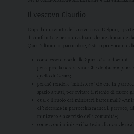
per la collaborazione alla missione e alla edificazi
Il vescovo Claudio
Dopo l’intervento dell’arcivescovo Delpini, i part
di confronto e per individuare alcune domande da 
Quest’ultimo, in particolare, è stato provocato da
come essere docili allo Spirito? «La docilità 
percepire la nostra vita. Che dobbiamo pensa
quello di Gesù»;
perché rendere “ministero” ciò che in parrocch
spazio a tutti, per evitare il rischio di essere 
qual è il ruolo dei ministeri battesimali? «An
di”: siccome in parrocchia manca il parroco, ad
ministero è a servizio della comunità»;
come, con i ministeri battesimali, non clericali