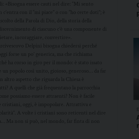
i: «Bisogna essere cauti nel dire: “Mi sento
’entra con il “mi piace” o con “ho certe doti”; è
colto della Parola di Dio, della storia della
discernimento di ciascuno c’è una componente di
ietare, incoraggiare, convertire».
l’arcivescovo Delpini bisogna chiedersi perché
oggi forse un po’ generica, ma che richiama
ché ha corso in giro per il mondo: è stato issato
e un popolo così unito, gioioso, generoso… da far
Un altro aspetto che riguarda la Chiesa è
utti? A quelli che già frequentano la parrocchia
 come possiamo essere attraenti? Non è facile
cristiani, oggi, è impopolare. Attrattiva e
g
arità”. A volte i cristiani sono reticenti nel dire
a… Ma non si può, nel mondo, far finta di non