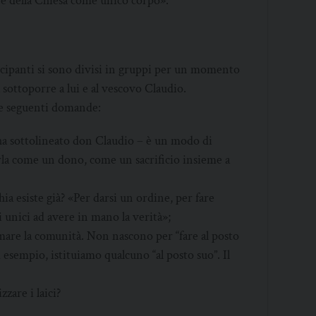
one della Chiesa come unico corpo».
ecipanti si sono divisi in gruppi per un momento
sottoporre a lui e al vescovo Claudio.
lle seguenti domande:
– ha sottolineato don Claudio – è un modo di
rla come un dono, come un sacrificio insieme a
ia esiste già? «Per darsi un ordine, per fare
gli unici ad avere in mano la verità»;
imare la comunità. Non nascono per “fare al posto
 esempio, istituiamo qualcuno “al posto suo”. Il
zzare i laici?