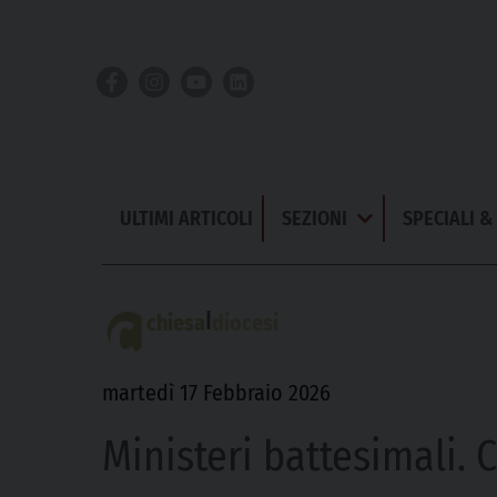
Skip
to
content
ULTIMI ARTICOLI
SEZIONI
SPECIALI 
Apri
Menu
|
chiesa
diocesi
martedì 17 Febbraio 2026
Ministeri battesimali. 