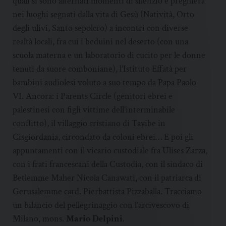
quali si sono alternati momenti di silenzio e preghiera
nei luoghi segnati dalla vita di Gesù (Natività, Orto
degli ulivi, Santo sepolcro) a incontri con diverse
realtà locali, fra cui i beduini nel deserto (con una
scuola materna e un laboratorio di cucito per le donne
tenuti da suore comboniane), l’Istituto Effatà per
bambini audiolesi voluto a suo tempo da Papa Paolo
VI. Ancora: i Parents Circle (genitori ebrei e
palestinesi con figli vittime dell’interminabile
conflitto), il villaggio cristiano di Tayibe in
Cisgiordania, circondato da coloni ebrei… E poi gli
appuntamenti con il vicario custodiale fra Ulises Zarza,
con i frati francescani della Custodia, con il sindaco di
Betlemme Maher Nicola Canawati, con il patriarca di
Gerusalemme card. Pierbattista Pizzaballa. Tracciamo
un bilancio del pellegrinaggio con l’arcivescovo di
Milano, mons.
Mario Delpini
.