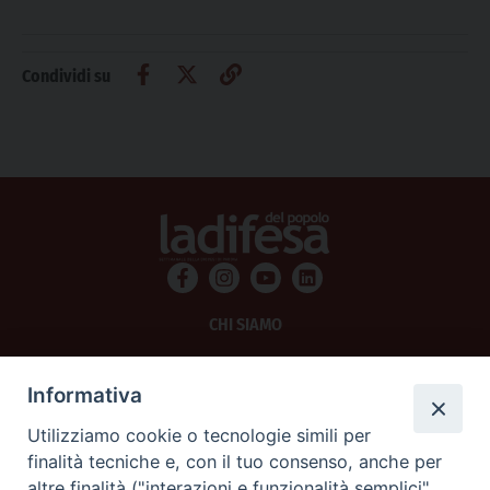
Condividi su
CHI SIAMO
PRIVACY
Informativa
AMMINISTRAZIONE TRASPARENTE
Utilizziamo cookie o tecnologie simili per
finalità tecniche e, con il tuo consenso, anche per
SCRIVICI
altre finalità ("interazioni e funzionalità semplici",