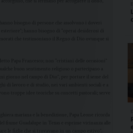
e accorgono, che si fermano per accogliere il dono,
g
 hanno bisogno di persone che assolvono i doveri
 esteriore”; hanno bisogno di “operai desiderosi di
namorati che testimoniano il Regno di Dio ovunque si
 detto Papa Francesco; non “cristiani delle occasioni”
qualche buon sentimento religioso o partecipano a
gni giorno nel campo di Dio”, per portare il seme del
ghi di lavoro e di studio, nei vari ambienti sociali e a
rvono troppe idee teoriche su concetti pastorali; serve
g
reghiera mariana e la benedizione, Papa Leone ricorda
ne del fiume Guadalupe in Texas e esprime vicinanza alle
lare le figlie che si trovavano in un campo estivo”.