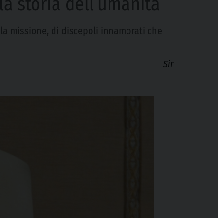
lla storia dell’umanità”
lla missione, di discepoli innamorati che
Sir