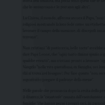
storia dell’umanità, ma pochi sono quelli che se n
che lo annunciano e lo portano agli altri”.
La Chiesa, il mondo, afferma ancora il Papa, “non
religiosi mostrando la loro fede come un’etichetta
lavorare il campo della missione, di discepoli in
trovano”.
Non cristiani “di pasticceria, belle torte” avrebbe
dice Papa Leone, che “ogni tanto danno spazio a 
qualche evento”, ma cristiani pronti a lavorare “o
Vangelo “nella vita quotidiana, in famiglia, nei luo
chi si trova nel bisogno”. Per fare questo “non se
soprattutto pregare il padrone della messe”.
Nelle parole che pronuncia dopo la recita della p
il disastro, la “catastrofe” causata dall’esondazio
famiglie “che hanno perso i propri cari, in partico