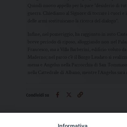
Quindi nuovo appello per la pace “desiderio di tutti
guerra. Chiediamo al Signore di toccare i cuori e i
delle armi sostituiscano la ricerca del dialogo”.
Infine, nel pomeriggio, ha raggiunto in auto Caste
breve periodo di riposo, alloggiando non nel Palaz
Francesco, ma a Villa Barberini, edificio voluto d
Maderno; nel parco c’è il Borgo Laudato sì realiz
messa e Angelus nella Parrocchia di San Tommaso d
nella Cattedrale di Albano, mentre l’Angelus sarà r
Condividi su
Informativa