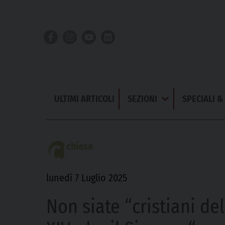
Skip
to
content
ULTIMI ARTICOLI
SEZIONI
SPECIALI 
Apri
Menu
chiesa
lunedì 7 Luglio 2025
Non siate “cristiani de