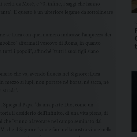
i scelti da Mosè, e 70, infine, i saggi che hanno
tanta”. E questo è un ulteriore legame da sottolineare
g
me se Luca con quel numero indicasse l’ampiezza dei
imbolico” afferma il vescovo di Roma, in quanto
utti i popoli”, affinché “tutti i suoi figli siano
ionario che va, avendo fiducia nel Signore; Luca
in mezzo ai lupi, non portate né borsa, né sacca, né
 strada”.
. Spiega il Papa: “da una parte Dio, come un
ria il desiderio dell’infinito, di una vita piena, di
rai che “vanno a lavorare nel campo seminato dal
, che il Signore “vuole fare nella nostra vita e nella