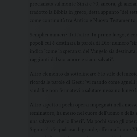
proclamata sul monte Sinai e 70, ancora, gli anzian
tradotto la Bibbia in greco, detta appunto “dei set
come continuità tra Antico e Nuovo Testamento.
Semplici numeri? Tutt’altro. In primo luogo, è co
popoli cui è destinata la parola di Dio: numero “s
indica “come la speranza del Vangelo sia destinata a t
raggiunti dal suo amore e siano salvati”.
Altro elemento da sottolineare è lo stile del miss
ricorda le parole di Gesù: “vi mando come agnelli 
sandali e non fermatevi a salutare nessuno lungo la
Altro aspetto i pochi operai impegnati nella messe
seminatore, ha messo nel cuore dell’uomo e della sto
una salvezza che lo liberi”. Ma pochi sono gli ope
Signore”; c’è qualcosa di grande, afferma Leone XIV