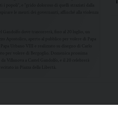
 i popoli”, e “grido doloroso di quelli straziati dalla
spirare le menti dei governanti, affinché alla violenza
l Gandolfo dove trascorrerà, fino al 20 luglio, un
zo Apostolico, aperto al pubblico per volere di Papa
a Papa Urbano VIII e realizzato su disegno di Carlo
zato per volere di Bergoglio. Domenica prossima
a Villanova a Castel Gandolfo, e il 20 celebrerà
ecitato in Piazza della Libertà.