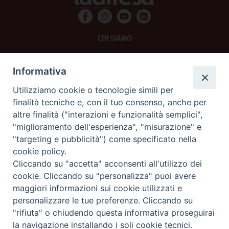
CHI SIAMO
PRIVACY
Informativa
AMMINISTRAZIONE TRASPARENTE
Utilizziamo cookie o tecnologie simili per
finalità tecniche e, con il tuo consenso, anche per
SCRIVICI
altre finalità ("interazioni e funzionalità semplici",
"miglioramento dell'esperienza", "misurazione" e
La Difesa srl - P.iva 05125420280
"targeting e pubblicità") come specificato nella
La Difesa del Popolo percepisce i contributi pubblici all'editoria.
cookie policy.
La Difesa del Popolo, tramite la Fisc (Federazione Italiana Settimanali Cattolici)
ha aderito allo IAP (Istituto dell'Autodisciplina Pubblicitaria) accettando il Codice
Cliccando su "accetta" acconsenti all'utilizzo dei
di Autodisciplina della Comunicazione Commerciale.
cookie. Cliccando su "personalizza" puoi avere
La Difesa del Popolo è una testata registrata presso il Tribunale di Padova
maggiori informazioni sui cookie utilizzati e
decreto del 15 giugno 1950 al n. 37 del registro periodici.
personalizzare le tue preferenze. Cliccando su
"rifiuta" o chiudendo questa informativa proseguirai
la navigazione installando i soli cookie tecnici.