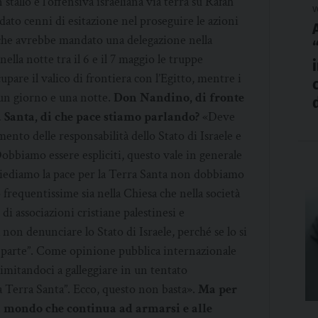
tallo e l’offensiva israeliana via terra su Rafah
v
a dato cenni di esitazione nel proseguire le azioni
 che avrebbe mandato una delegazione nella
nella notte tra il 6 e il 7 maggio le truppe
pare il valico di frontiera con l’Egitto, mentre i
 un giorno e una notte.
Don Nandino, di fronte
a Santa, di che pace stiamo parlando?
«Deve
mento delle responsabilità dello Stato di Israele e
Dobbiamo essere espliciti, questo vale in generale
hiediamo la pace per la Terra Santa non dobbiamo
frequentissime sia nella Chiesa che nella società
di associazioni cristiane palestinesi e
 non denunciare lo Stato di Israele, perché se lo si
di parte”. Come opinione pubblica internazionale
limitandoci a galleggiare in un tentato
a Terra Santa”. Ecco, questo non basta».
Ma per
n mondo che continua ad armarsi e alle