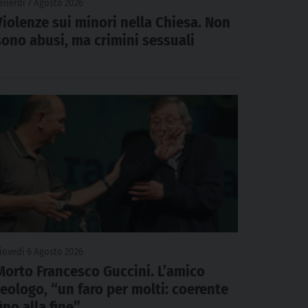
enerdì 7 Agosto 2026
Violenze sui minori nella Chiesa. Non
sono abusi, ma crimini sessuali
iovedì 6 Agosto 2026
Morto Francesco Guccini. L’amico
teologo, “un faro per molti: coerente
fino alla fine”