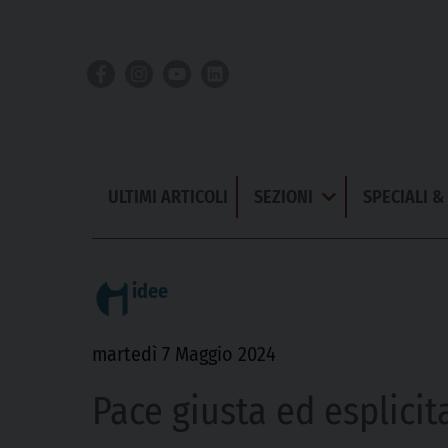
Skip
to
content
ULTIMI ARTICOLI
SEZIONI
SPECIALI 
Apri
Menu
idee
martedì 7 Maggio 2024
Pace giusta ed esplicit