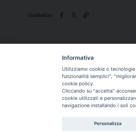
Condividi su
Informativa
CHI SIAMO
PRIVACY
AMMINISTRAZIONE TRASPARENTE
Utilizziamo cookie o tecnologie s
funzionalità semplici", "miglior
cookie policy.
Cliccando su "accetta" acconsent
La Difesa srl - P.iva 05125420280
cookie utilizzati e personalizza
La Difesa del Popolo percepisce i contributi pubblici all'editoria.
navigazione installando i soli co
La Difesa del Popolo, tramite la Fisc (Federazione Italiana Settimanali Catto
La Difesa del Popolo è una testata registrata presso il Tribunale di Padova de
Personalizza