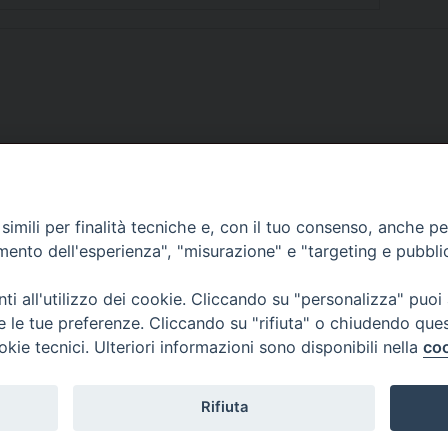
SCRIVICI
imili per finalità tecniche e, con il tuo consenso, anche per 
amento dell'esperienza", "misurazione" e "targeting e pubbli
i all'utilizzo dei cookie. Cliccando su "personalizza" puoi
re le tue preferenze. Cliccando su "rifiuta" o chiudendo que
okie tecnici. Ulteriori informazioni sono disponibili nella
coo
lici) ha aderito allo IAP (Istituto dell'Autodisciplina Pubblicitaria) accettando i
creto del 15 giugno 1950 al n. 37 del registro periodici.
Rifiuta