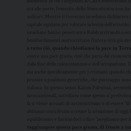
momento in cui i negoziati al Cairo sembravano in s
era alle porte, l’esercito dello Stato ebraico non h
militari. Mentre il Governo israeliano dichiarava
capitale egiziana per valutare la bozza dell’accordo, 
israeliane hanno penetrato a Rafah arrivando a occu
bombardamenti martoriavano l’intera città già da
a tutto ciò, quando chiediamo la pace in Terr
essere una pace giusta, cioè che parta dal riconosci
dalla fine della colonizzazione e dell’occupazione. 
ma anche specificamente per i cristiani: quando c
pensare a posizioni generiche, che purtroppo sono 
italiana. In questo senso Kairos Palestina, network 
internazionali, sottolinea come spesso si preferisca
fa si viene accusati di antisemitismo o di essere “
abbiamo contribuito a creare la situazione di oggi 
equilibrismo e limitandoci a dire “preghiamo per l
raggiungere questa pace giusta, di fronte a u