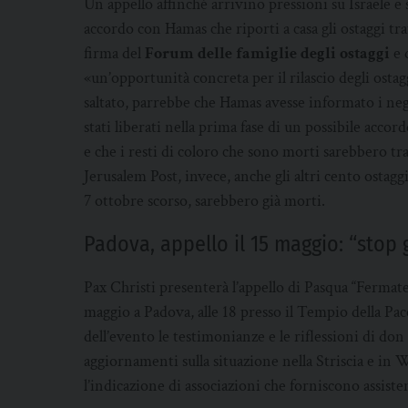
Un appello affinché arrivino pressioni su Israele e 
accordo con Hamas che riporti a casa gli ostaggi trat
firma del
Forum delle famiglie degli ostaggi
e 
«un’opportunità concreta per il rilascio degli ostagg
saltato, parrebbe che Hamas avesse informato i nego
stati liberati nella prima fase di un possibile accor
e che i resti di coloro che sono morti sarebbero tra
Jerusalem Post, invece, anche gli altri cento ostagg
7 ottobre scorso, sarebbero già morti.
Padova, appello il 15 maggio: “stop
Pax Christi presenterà l’appello di Pasqua “Fermat
maggio a Padova, alle 18 presso il Tempio della P
dell’evento le testimonianze e le riflessioni di do
aggiornamenti sulla situazione nella Striscia e in W
l’indicazione di associazioni che forniscono assist