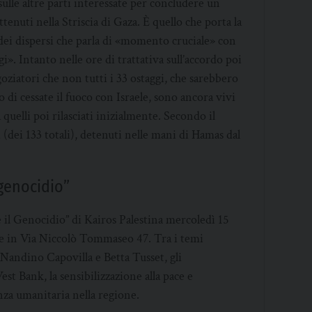
sulle altre parti interessate per concludere un
tenuti nella Striscia di Gaza. È quello che porta la
dei dispersi che parla di «momento cruciale» con
i». Intanto nelle ore di trattativa sull’accordo poi
ziatori che non tutti i 33 ostaggi, che sarebbero
do di cessate il fuoco con Israele, sono ancora vivi
 quelli poi rilasciati inizialmente. Secondo il
i (dei 133 totali), detenuti nelle mani di Hamas dal
 genocidio”
e il Genocidio” di Kairos Palestina mercoledì 15
ace in Via Niccolò Tommaseo 47. Tra i temi
n Nandino Capovilla e Betta Tusset, gli
est Bank, la sensibilizzazione alla pace e
enza umanitaria nella regione.