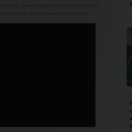
 tra i civili, presso luoghi che non sono obiettivi
i, con la morte di molti bambini innocenti.
g