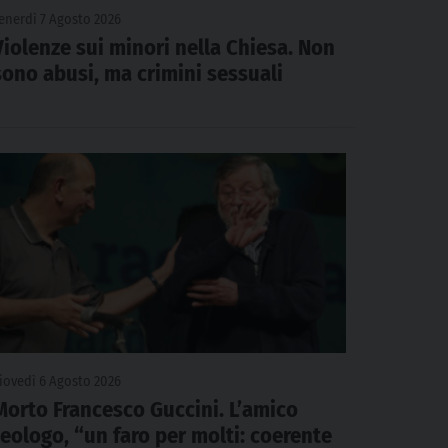
enerdì 7 Agosto 2026
Violenze sui minori nella Chiesa. Non
sono abusi, ma crimini sessuali
iovedì 6 Agosto 2026
Morto Francesco Guccini. L’amico
teologo, “un faro per molti: coerente