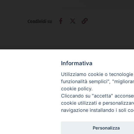
Condividi su
Informativa
CHI SIAMO
PRIVACY
AMMINISTRAZIONE TRASPARENTE
Utilizziamo cookie o tecnologie s
funzionalità semplici", "miglior
cookie policy.
Cliccando su "accetta" acconsent
La Difesa srl - P.iva 05125420280
cookie utilizzati e personalizza
La Difesa del Popolo percepisce i contributi pubblici all'editoria.
navigazione installando i soli co
La Difesa del Popolo, tramite la Fisc (Federazione Italiana Settimanali Catto
La Difesa del Popolo è una testata registrata presso il Tribunale di Padova de
Personalizza