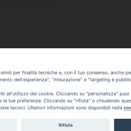
SCRIVICI
imili per finalità tecniche e, con il tuo consenso, anche per 
amento dell'esperienza", "misurazione" e "targeting e pubbli
i all'utilizzo dei cookie. Cliccando su "personalizza" puoi
re le tue preferenze. Cliccando su "rifiuta" o chiudendo que
okie tecnici. Ulteriori informazioni sono disponibili nella
coo
lici) ha aderito allo IAP (Istituto dell'Autodisciplina Pubblicitaria) accettando i
creto del 15 giugno 1950 al n. 37 del registro periodici.
Rifiuta