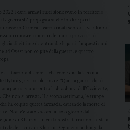
v
o 2022 i carri armati russi sfondavano in territorio
 la guerra si è propagata anche in altre parti
ni russe in Crimea, i carri armati sono arrivati fino a
 Nessuno conosce i numeri dei morti provocati dal
igliaia di vittime da entrambe le parti. In questi anni
one ad Ovest non colpite dalla guerra, e quattro
ropa.
e a situazioni drammatiche come quella Ucraina,
le Bybniy
, usa parole chiare: “Questa guerra che da
è una guerra santa contro la decadenza dell’Occidente,
 Che non si arresta. “La scorsa settimana, le truppe
che ha colpito questa farmacia, causando la morte di
g
 sette. Non c’è stato ancora un solo giorno dal
egione di Kherson, in cui la nostra terra non sia stata
entrale della città di Kherson. Ogni giorno lungo la