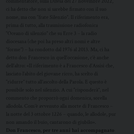
commentatore, sulla Difesa del 27 novembre 2022,
ci ha detto che non si sarebbe firmato con il suo
nome, ma con “frate Silenzio”. Il riferimento era,
prima di tutto, alla trasmissione radiofonica
“Oceano di silenzio” che su Erre 3 – la radio
diocesana (che poi ha preso altri nomi e altre
“forme”) – ha condotto dal 1976 al 2013. Ma, ci ha
detto don Francesco in quell’occasione, c’è anche
dell’altro: «Il riferimento è a Francesco d’Assisi che,
lasciato l’abito del giovane ricco, ha scelto di
“ridurre” tutto all’ascolto della Parola. E questo è
possibile solo nel silenzio. A cui “risponderà”, nel
commento che proporrò ogni domenica, sorella
allodola. Com’è avvenuto alla morte di Francesco –
la notte del 3 ottobre 1226 – quando, le allodole, pur
non amando il buio, cantarono di giubilo».
Don Francesco, per tre anni hai accompagnato