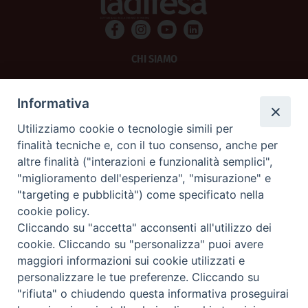
CHI SIAMO
PRIVACY
Informativa
AMMINISTRAZIONE TRASPARENTE
Utilizziamo cookie o tecnologie simili per
finalità tecniche e, con il tuo consenso, anche per
SCRIVICI
altre finalità ("interazioni e funzionalità semplici",
"miglioramento dell'esperienza", "misurazione" e
La Difesa srl - P.iva 05125420280
"targeting e pubblicità") come specificato nella
La Difesa del Popolo percepisce i contributi pubblici all'editoria.
cookie policy.
La Difesa del Popolo, tramite la Fisc (Federazione Italiana Settimanali Cattolici)
ha aderito allo IAP (Istituto dell'Autodisciplina Pubblicitaria) accettando il Codice
Cliccando su "accetta" acconsenti all'utilizzo dei
di Autodisciplina della Comunicazione Commerciale.
cookie. Cliccando su "personalizza" puoi avere
La Difesa del Popolo è una testata registrata presso il Tribunale di Padova
maggiori informazioni sui cookie utilizzati e
decreto del 15 giugno 1950 al n. 37 del registro periodici.
personalizzare le tue preferenze. Cliccando su
"rifiuta" o chiudendo questa informativa proseguirai