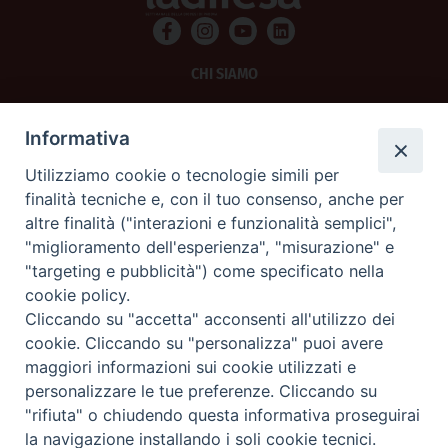
CHI SIAMO
PRIVACY
Informativa
AMMINISTRAZIONE TRASPARENTE
Utilizziamo cookie o tecnologie simili per
finalità tecniche e, con il tuo consenso, anche per
SCRIVICI
altre finalità ("interazioni e funzionalità semplici",
"miglioramento dell'esperienza", "misurazione" e
La Difesa srl - P.iva 05125420280
"targeting e pubblicità") come specificato nella
La Difesa del Popolo percepisce i contributi pubblici all'editoria.
cookie policy.
La Difesa del Popolo, tramite la Fisc (Federazione Italiana Settimanali Cattolici)
ha aderito allo IAP (Istituto dell'Autodisciplina Pubblicitaria) accettando il Codice
Cliccando su "accetta" acconsenti all'utilizzo dei
di Autodisciplina della Comunicazione Commerciale.
cookie. Cliccando su "personalizza" puoi avere
La Difesa del Popolo è una testata registrata presso il Tribunale di Padova
maggiori informazioni sui cookie utilizzati e
decreto del 15 giugno 1950 al n. 37 del registro periodici.
personalizzare le tue preferenze. Cliccando su
"rifiuta" o chiudendo questa informativa proseguirai
la navigazione installando i soli cookie tecnici.