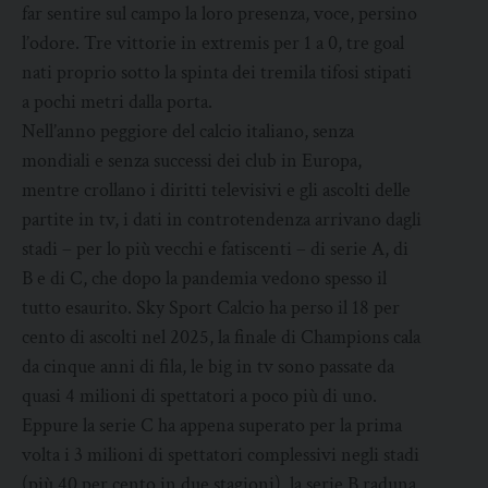
far sentire sul campo la loro presenza, voce, persino
l’odore. Tre vittorie in extremis per 1 a 0, tre goal
nati proprio sotto la spinta dei tremila tifosi stipati
a pochi metri dalla porta.
Nell’anno peggiore del calcio italiano, senza
mondiali e senza successi dei club in Europa,
mentre crollano i diritti televisivi e gli ascolti delle
partite in tv, i dati in controtendenza arrivano dagli
stadi – per lo più vecchi e fatiscenti – di serie A, di
B e di C, che dopo la pandemia vedono spesso il
tutto esaurito. Sky Sport Calcio ha perso il 18 per
cento di ascolti nel 2025, la finale di Champions cala
da cinque anni di fila, le big in tv sono passate da
quasi 4 milioni di spettatori a poco più di uno.
Eppure la serie C ha appena superato per la prima
volta i 3 milioni di spettatori complessivi negli stadi
(più 40 per cento in due stagioni), la serie B raduna