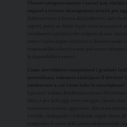
Vietare categoricamente i social non rischia 
ragazzi a trovare stratagemmi tecnici per agg
Sebbene esista il fascino del proibito e i dati c
segreti, porre un limite legale resta una presa di 
socialmente i genitori che scelgono di non conceder
essere l’unico argine educativo e disinnescando i c
responsabilità educativa non può essere delegata 
la disponibilità a esserci.
Come dovrebbero comportarsi i genitori ital
australiano, volessero anticipare il divieto? C
adolescente a cui viene tolto lo smartphone?
I genitori italiani desiderano educare affettivamen
felici, e per farlo oggi serve coraggio. Questo non
scatenando reazioni aggressive, data la sua limitat
a freddo, dialogando e stabilendo regole chiare al
trasgredire fa parte della natura adolescenziale, ma