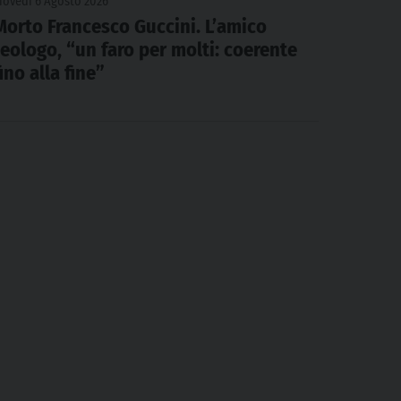
iovedì 6 Agosto 2026
Morto Francesco Guccini. L’amico
teologo, “un faro per molti: coerente
fino alla fine”