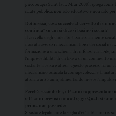
psicoterapia Scint (aut. Miur 2008), spiega come 
salute pubblica, non solo educativo e non solo per
Dottoressa, cosa succede al cervello di un un
continua” su cui si dice si basino i social?
Il cervello degli under 16 è particolarmente sensibil
noia attraverso i meccanismi tipici dei social ne
formazione a uno schema di rinforzo variabile, sim
l’imprevedibilità di un like o di un commento mant
costante ricerca e attesa. Questo processo ha un c
meccanismo ostacola la consapevolezza e la matura
attorno ai 25 anni, alimentando invece l’impulsivi
Perché, secondo lei, i 16 anni rappresentano 
o 14 anni previsti fino ad oggi? Quali strum
prima non possiede?
Spostare legalmente la soglia d’età a 16 anni rispo