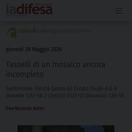
Skip
to
content
|
chiesa
in dialogo con la parola
giovedì 28 Maggio 2026
Tasselli di un mosaico ancora
incompleto
Santissima Trinità (anno A) Esodo 34,4b-6.8-9
Daniele 3,52-56 2 Corinzi 13,11-13 Giovanni 3,16-18
Don Riccardo Betto