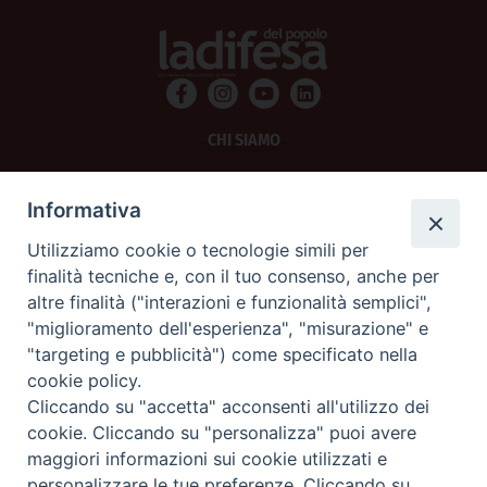
CHI SIAMO
PRIVACY
Informativa
AMMINISTRAZIONE TRASPARENTE
Utilizziamo cookie o tecnologie simili per
finalità tecniche e, con il tuo consenso, anche per
SCRIVICI
altre finalità ("interazioni e funzionalità semplici",
"miglioramento dell'esperienza", "misurazione" e
La Difesa srl - P.iva 05125420280
"targeting e pubblicità") come specificato nella
La Difesa del Popolo percepisce i contributi pubblici all'editoria.
cookie policy.
La Difesa del Popolo, tramite la Fisc (Federazione Italiana Settimanali Cattolici)
ha aderito allo IAP (Istituto dell'Autodisciplina Pubblicitaria) accettando il Codice
Cliccando su "accetta" acconsenti all'utilizzo dei
di Autodisciplina della Comunicazione Commerciale.
cookie. Cliccando su "personalizza" puoi avere
La Difesa del Popolo è una testata registrata presso il Tribunale di Padova
maggiori informazioni sui cookie utilizzati e
decreto del 15 giugno 1950 al n. 37 del registro periodici.
personalizzare le tue preferenze. Cliccando su