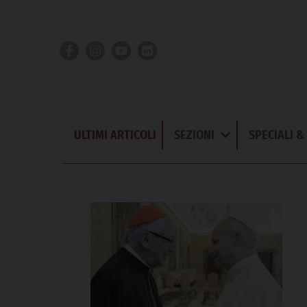
Skip
to
content
ULTIMI ARTICOLI
SEZIONI
SPECIALI 
Apri
Menu