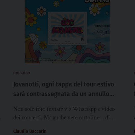
mosaico
Jovanotti, ogni tappa del tour estivo
sarà contrassegnata da un annullo
filatelico
Non solo foto inviate via Whatsapp e video
l
dei concerti. Ma anche vere cartoline… di
carta, spedite con il francobollo, a parenti...
Claudio Baccarin