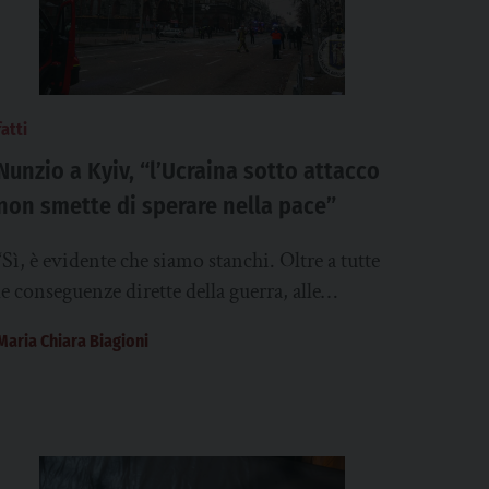
fatti
Nunzio a Kyiv, “l’Ucraina sotto attacco
non smette di sperare nella pace”
“Sì, è evidente che siamo stanchi. Oltre a tutte
le conseguenze dirette della guerra, alle
emergenze umanitarie, alle questioni
Maria Chiara Biagioni
diplomatiche, spirituali, morali...