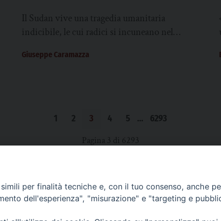
Il Sudan vive una tragedia umanitaria
indicibile, le cui radici si incuneano nel
passato. Durante la guerra del Darfur – la
Giuseppe Caramazza
regione...
1
2
3
4
5
…
6293
Pagina 3 di 6293
imili per finalità tecniche e, con il tuo consenso, anche per 
SCRIVICI
amento dell'esperienza", "misurazione" e "targeting e pubbli