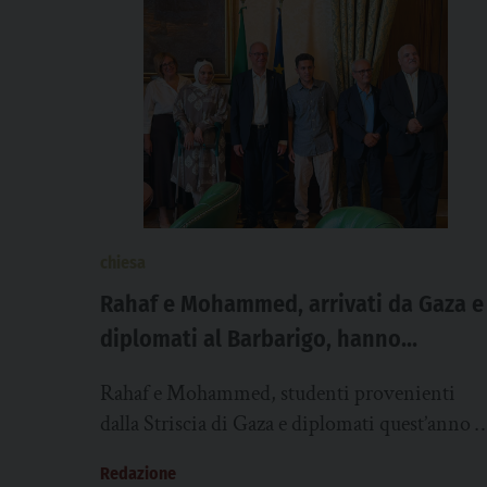
chiesa
Rahaf e Mohammed, arrivati da Gaza e
diplomati al Barbarigo, hanno
incontrato il ministro Valditara
Rahaf e Mohammed, studenti provenienti
dalla Striscia di Gaza e diplomati quest’anno a
liceo Scientifico dell’Istituto Barbarigo di
Redazione
Padova, sono stati accolti...