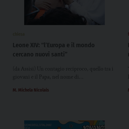
chiesa
Leone XIV: “l’Europa e il mondo
cercano nuovi santi”
l
(da Assisi) Un contagio reciproco, quello tra i
giovani e il Papa, nel nome di
Francesco. Leone XIV , tra le numerose
M. Michela Nicolais
iniziative organizzate...