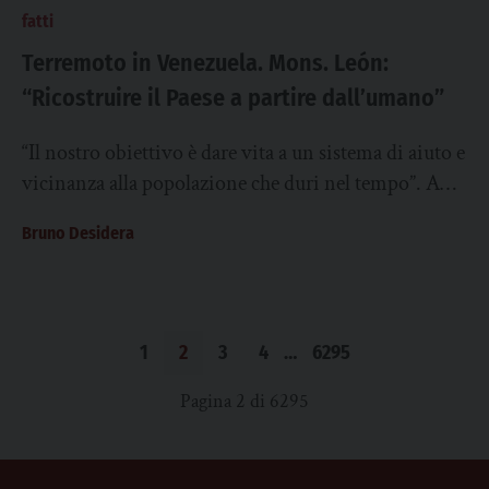
fatti
Terremoto in Venezuela. Mons. León:
“Ricostruire il Paese a partire dall’umano”
“Il nostro obiettivo è dare vita a un sistema di aiuto e
vicinanza alla popolazione che duri nel tempo”. A
spiegarlo, al...
Bruno Desidera
1
2
3
4
…
6295
Pagina 2 di 6295