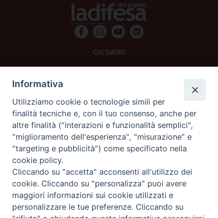
CHI SIAMO
PRIVACY
Informativa
AMMINISTRAZIONE TRASPARENTE
Utilizziamo cookie o tecnologie simili per
finalità tecniche e, con il tuo consenso, anche per
SCRIVICI
altre finalità ("interazioni e funzionalità semplici",
"miglioramento dell'esperienza", "misurazione" e
La Difesa srl - P.iva 05125420280
"targeting e pubblicità") come specificato nella
La Difesa del Popolo percepisce i contributi pubblici all'editoria.
cookie policy.
La Difesa del Popolo, tramite la Fisc (Federazione Italiana Settimanali Cattolici)
ha aderito allo IAP (Istituto dell'Autodisciplina Pubblicitaria) accettando il Codice
Cliccando su "accetta" acconsenti all'utilizzo dei
di Autodisciplina della Comunicazione Commerciale.
cookie. Cliccando su "personalizza" puoi avere
La Difesa del Popolo è una testata registrata presso il Tribunale di Padova
maggiori informazioni sui cookie utilizzati e
decreto del 15 giugno 1950 al n. 37 del registro periodici.
personalizzare le tue preferenze. Cliccando su