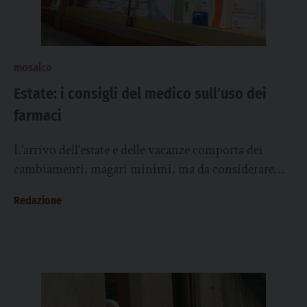
mosaico
Estate: i consigli del medico sull’uso dei
farmaci
L’arrivo dell’estate e delle vacanze comporta dei
cambiamenti, magari minimi, ma da considerare
riguardo l’uso dei farmaci. Proviamo a dare delle
Redazione
“istruzioni per...