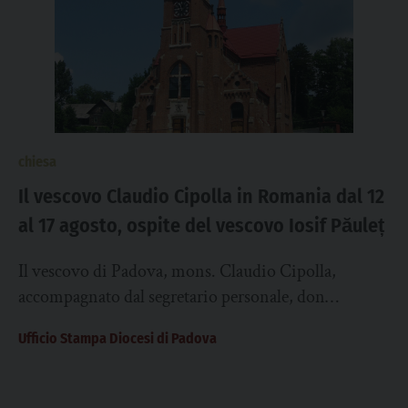
chiesa
Il vescovo Claudio Cipolla in Romania dal 12
al 17 agosto, ospite del vescovo Iosif Păuleț
Il vescovo di Padova, mons. Claudio Cipolla,
accompagnato dal segretario personale, don
Francesco Buson, si recherà in Romania, nella
Ufficio Stampa Diocesi di Padova
Diocesi di Iași nei giorni 12-17...