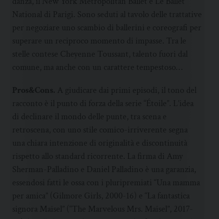
danza, il New York Metropolitan Ballet e Le Ballet
National di Parigi. Sono seduti al tavolo delle trattative
per negoziare uno scambio di ballerini e coreografi per
superare un reciproco momento di impasse. Tra le
stelle contese Cheyenne Toussant, talento fuori dal
comune, ma anche con un carattere tempestoso…
Pros&Cons.
A giudicare dai primi episodi, il tono del
racconto è il punto di forza della serie “Étoile”. L’idea
di declinare il mondo delle punte, tra scena e
retroscena, con uno stile comico-irriverente segna
una chiara intenzione di originalità e discontinuità
rispetto allo standard ricorrente. La firma di Amy
Sherman-Palladino e Daniel Palladino è una garanzia,
essendosi fatti le ossa con i pluripremiati “Una mamma
per amica” (Gilmore Girls, 2000-16) e “La fantastica
signora Maisel” (“The Marvelous Mrs. Maisel”, 2017-