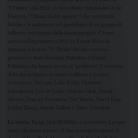
“L’Opéra” (dal 2022, su Sky e Now) firmata da Cécile
Ducrocq (“Chiami il mio agente!”) che racconta le
fatiche e le ambizioni nel quotidiano di un gruppo di
ballerine nel tempio della danza parigina. C’è una
novità nella primavera 2025 su Prime Video di
Amazon: è la serie Tv “Étoile” del duo creativo-
produttivo Amy Sherman-Palladino e Daniel
Palladino, che hanno deciso di “profanare” il racconto
della danza classica in chiave brillante e ironico-
irriverente. Nel cast: Luke Kirby, Charlotte
Gainsbourg, Lou de Laâge, Gideon Glick, David
Alvarez, Ivan du Pontavice, Taïs Vinolo, David Haig,
LaMay Zhang, Simon Callow e Yanic Truesdale.
La storia.
Parigi. Jack McMillan e Geneviève Lavigne
sono i direttori artistici di due prestigiosi istituti di