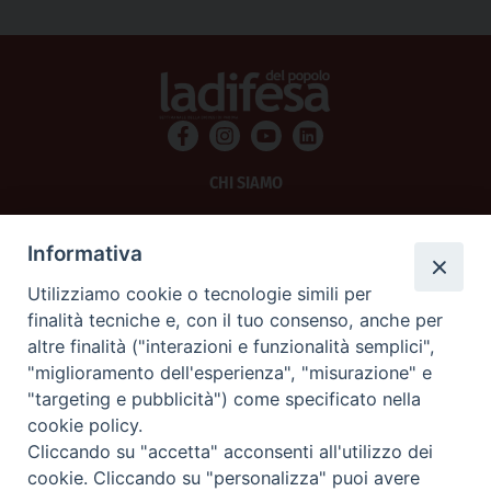
CHI SIAMO
PRIVACY
Informativa
AMMINISTRAZIONE TRASPARENTE
Utilizziamo cookie o tecnologie simili per
finalità tecniche e, con il tuo consenso, anche per
SCRIVICI
altre finalità ("interazioni e funzionalità semplici",
"miglioramento dell'esperienza", "misurazione" e
La Difesa srl - P.iva 05125420280
"targeting e pubblicità") come specificato nella
La Difesa del Popolo percepisce i contributi pubblici all'editoria.
cookie policy.
La Difesa del Popolo, tramite la Fisc (Federazione Italiana Settimanali Cattolici)
ha aderito allo IAP (Istituto dell'Autodisciplina Pubblicitaria) accettando il Codice
Cliccando su "accetta" acconsenti all'utilizzo dei
di Autodisciplina della Comunicazione Commerciale.
cookie. Cliccando su "personalizza" puoi avere