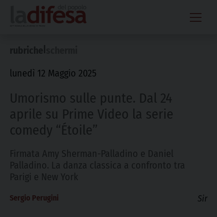
Skip
to
content
|
rubriche
schermi
lunedì 12 Maggio 2025
Umorismo sulle punte. Dal 24
aprile su Prime Video la serie
comedy “Étoile”
Firmata Amy Sherman-Palladino e Daniel
Palladino. La danza classica a confronto tra
Parigi e New York
Sergio Perugini
Sir