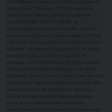
23); la Palladino, inoltre, è stata anche fra gli autori di
“Pappa e ciccia” (“Roseanne”, 1993-94), mentre il
marito Daniel è stato tra i produttori della serie
animata “I Griffin” (dal 1999). “Étoile” ha
un’impostazione marcatamente “a stelle e strisce” e
gioca anche sugli stereotipi culturali opposti tra Parigi
e New York. Il racconto procede in maniera brillante e
scorrevole – in tutto sono 8 episodi da 50-60 minuti –,
come pure funzionano le caratterizzazioni dei
personaggi, resi con tonalità sopra le righe: tra loro la
sempre ottima Charlotte Gainsbourg e Luke Kirby.
Nell’insieme “Étoile” parte con il piede giusto, con quel
riuscito mix di leggerezza e fascino per il mondo della
danza; un racconto che vuole puntare all’evasione
senza perdere però la liturgia solenne della danza.
Ritmo, forma e sostanza ci sono, aspettiamo i
successivi episodi per verificarne compattezza, tenuta