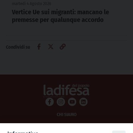
martedì 4 Agosto 2026
Vertice Ue sui migranti: mancano le
premesse per qualunque accordo
Condividi su
CHI SIAMO
PRIVACY