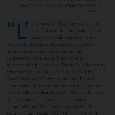
Calabria NELLA FOTO : DA SX: EDO PATRIARCA - S.E.
ARRIGO MIGLIO - DON NICOLO' ANSELMI PH: CRISTIAN
GENNARI
“L’
anniversario del 2 giugno ci chiede di
fare i conti con una memoria viva, che
scorre, sottesa alla frenesia quotidiana,
nei gesti di tanti ragazzi impegnati ogni giorno a
smentire l’ormai logoro cliché dei ‘giovani
disinteressati’, divenuto un
leitmotiv
per gli
appartenenti a quella che don Tonino Bello descriveva
efficacemente come
cultura del lamento
”.
Rosalba
Cucci
è nata nel 1993, vive in diocesi di Brindisi-
Ostuni e cita – più che opportunamente – il vescovo
Tonino Bello. Tra gli animatori del Progetto Policoro,
collaboratrice della Pastorale sociale, fa parte del
gruppo dei Giovani delle Settimane sociali e di
Giustizia e pace. Collabora con Cna occupandosi di