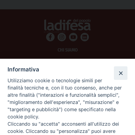
CHI SIAMO
PRIVACY
Informativa
AMMINISTRAZIONE TRASPARENTE
Utilizziamo cookie o tecnologie simili per
finalità tecniche e, con il tuo consenso, anche per
SCRIVICI
altre finalità ("interazioni e funzionalità semplici",
"miglioramento dell'esperienza", "misurazione" e
La Difesa srl - P.iva 05125420280
"targeting e pubblicità") come specificato nella
La Difesa del Popolo percepisce i contributi pubblici all'editoria.
cookie policy.
La Difesa del Popolo, tramite la Fisc (Federazione Italiana Settimanali Cattolici)
ha aderito allo IAP (Istituto dell'Autodisciplina Pubblicitaria) accettando il Codice
Cliccando su "accetta" acconsenti all'utilizzo dei
di Autodisciplina della Comunicazione Commerciale.
cookie. Cliccando su "personalizza" puoi avere