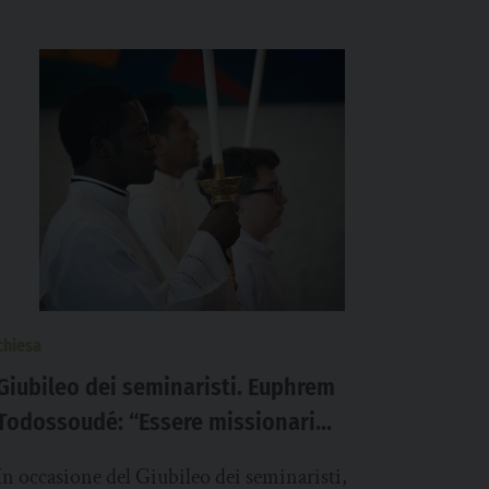
chiesa
Giubileo dei seminaristi. Euphrem
Todossoudé: “Essere missionari
credibili ci permette di comunicare la
In occasione del Giubileo dei seminaristi,