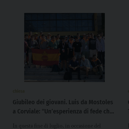
chiesa
Giubileo dei giovani. Luis da Mostoles
a Corviale: “Un’esperienza di fede che
ci fa vivere l’universalità della Chiesa”
In questa fine di luglio, in occasione del