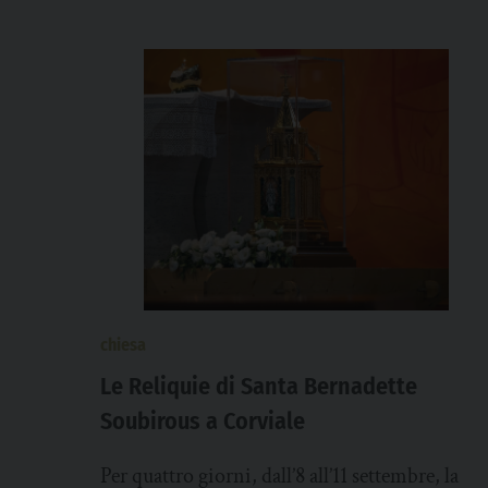
chiesa
Le Reliquie di Santa Bernadette
Soubirous a Corviale
Per quattro giorni, dall’8 all’11 settembre, la