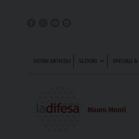
Skip
to
content
ULTIMI ARTICOLI
SEZIONI
SPECIALI 
Apri
Menu
Mauro Monti