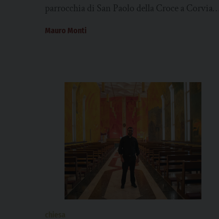
parrocchia di San Paolo della Croce a Corviale
accoglie le sacre Reliquie di Santa
Mauro Monti
Bernadette...
chiesa