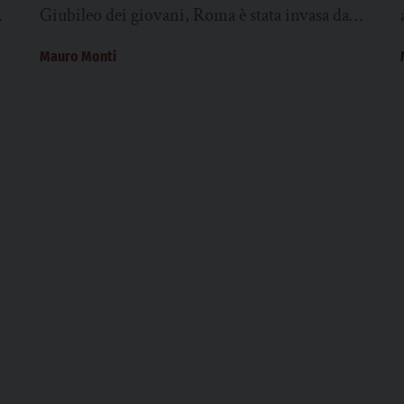
Giubileo dei giovani, Roma è stata invasa da
centinaia di migliaia di ragazze e...
Mauro Monti