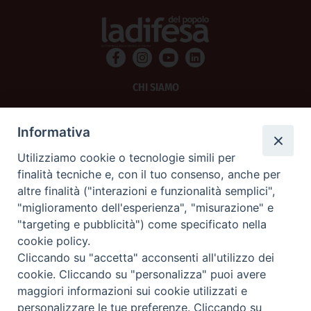
CHI SIAMO
PRIVACY
Informativa
AMMINISTRAZIONE TRASPARENTE
Utilizziamo cookie o tecnologie simili per
finalità tecniche e, con il tuo consenso, anche per
SCRIVICI
altre finalità ("interazioni e funzionalità semplici",
"miglioramento dell'esperienza", "misurazione" e
La Difesa srl - P.iva 05125420280
"targeting e pubblicità") come specificato nella
La Difesa del Popolo percepisce i contributi pubblici all'editoria.
cookie policy.
La Difesa del Popolo, tramite la Fisc (Federazione Italiana Settimanali Cattolici)
ha aderito allo IAP (Istituto dell'Autodisciplina Pubblicitaria) accettando il Codice
Cliccando su "accetta" acconsenti all'utilizzo dei
di Autodisciplina della Comunicazione Commerciale.
cookie. Cliccando su "personalizza" puoi avere
La Difesa del Popolo è una testata registrata presso il Tribunale di Padova
maggiori informazioni sui cookie utilizzati e
decreto del 15 giugno 1950 al n. 37 del registro periodici.
personalizzare le tue preferenze. Cliccando su