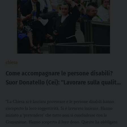
chiesa
Come accompagnare le persone disabili?
Suor Donatello (Cei): “Lavorare sulla qualità
di vita, non si può esaurire tutto con la
Comunione”
“La Chiesa si è lasciata provocare e le persone disabili hanno
riscoperto la loro soggettività. Si è lavorato insieme. Hanno
iniziato a ‘pretendere’ che tutto non si concludesse con la
Comunione. Hanno scoperto il loro dono. Questo ha obbligato