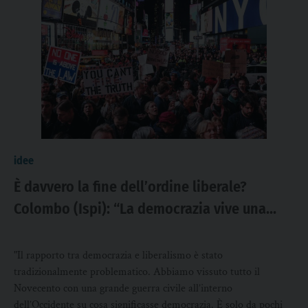
idee
È davvero la fine dell’ordine liberale?
Colombo (Ispi): “La democrazia vive una
crisi di legittimità e non ci sono alternative
pronte”
"Il rapporto tra democrazia e liberalismo è stato
tradizionalmente problematico. Abbiamo vissuto tutto il
Novecento con una grande guerra civile all’interno
dell’Occidente su cosa significasse democrazia. È solo da pochi