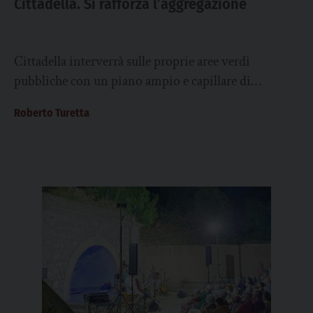
Cittadella. Si rafforza l’aggregazione
Cittadella interverrà sulle proprie aree verdi
pubbliche con un piano ampio e capillare di
sistemazione, manutenzione e valorizzazione.
Roberto Turetta
Secondo una nota ufficiale...