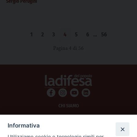
Sergio Perugini
1
2
3
4
5
6
…
56
Pagina 4 di 56
CHI SIAMO
PRIVACY
Informativa
AMMINISTRAZIONE TRASPARENTE
Utilizziamo cookie o tecnologie simili per