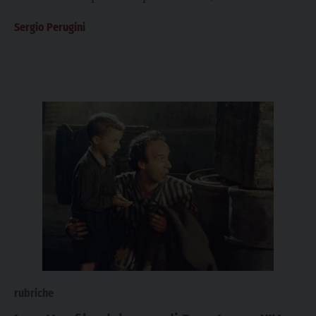
uscire dai consueti binari della...
Sergio Perugini
rubriche