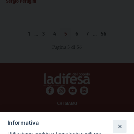
Sergio Perugini
1
…
3
4
5
6
7
…
56
Pagina 5 di 56
CHI SIAMO
PRIVACY
Informativa
AMMINISTRAZIONE TRASPARENTE
Utilizziamo cookie o tecnologie simili per