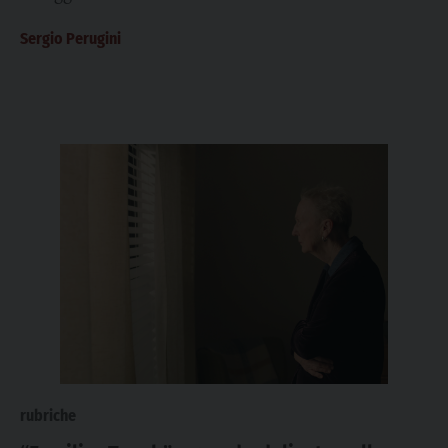
È “Tron: Ares” nuovo film...
Sergio Perugini
rubriche