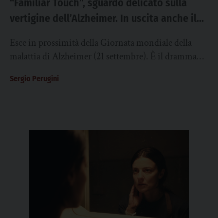
“Familiar Touch”, sguardo delicato sulla
vertigine dell’Alzheimer. In uscita anche il
nuovo film di Paul Thomas Anderson
Esce in prossimità della Giornata mondiale della
malattia di Alzheimer (21 settembre). È il dramma
“Familiar Touch” firmato dalla statunitense Sarah
Sergio Perugini
Friedland,...