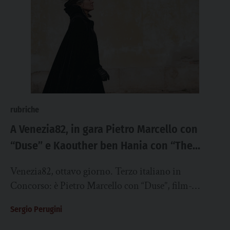
rubriche
A Venezia82, in gara Pietro Marcello con
“Duse” e Kaouther ben Hania con “The
Voice of Hind Rajab”
Venezia82, ottavo giorno. Terzo italiano in
Concorso: è Pietro Marcello con “Duse”, film-
ritratto della celebre diva del teatro negli ultimi anni
Sergio Perugini
della...