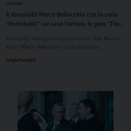
rubriche
A Venezia82 Marco Bellocchio con la serie
“Portobello” sul caso Tortora. In gara “The
Smashing Machine”
Venezia82, sesto giorno di proiezioni. Alla Mostra
arriva Marco Bellocchio con la miniserie
“Portobello” sulla vertigine giudiziaria che ha
Sergio Perugini
inghiottito Enzo Tortora....