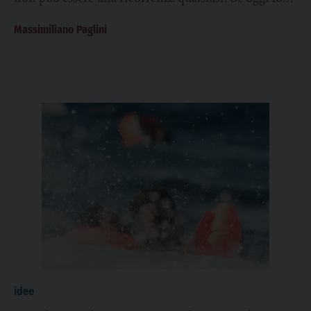
riduciamo a una “festività”...
Massimiliano Paglini
idee