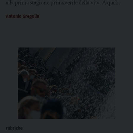
alla prima stagione primaverile della vita. A quel
punto, potremmo parlare di “resurrezione” fisica e
Antonio Gregolin
mentale. Condizione...
rubriche