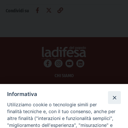
Condividi su
CHI SIAMO
PRIVACY
Informativa
AMMINISTRAZIONE TRASPARENTE
Utilizziamo cookie o tecnologie simili per
finalità tecniche e, con il tuo consenso, anche per
SCRIVICI
altre finalità ("interazioni e funzionalità semplici",
"miglioramento dell'esperienza", "misurazione" e