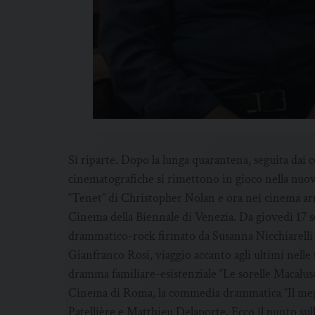
Si riparte. Dopo la lunga quarantena, seguita dai 
cinematografiche si rimettono in gioco nella nuova 
“Tenet” di Christopher Nolan e ora nei cinema arr
Cinema della Biennale di Venezia. Da giovedì 17 se
drammatico-rock firmato da Susanna Nicchiarelli
Gianfranco Rosi, viaggio accanto agli ultimi nelle 
dramma familiare-esistenziale “Le sorelle Macalus
Cinema di Roma, la commedia drammatica “Il megl
Patellière e Matthieu Delaporte. Ecco il punto su