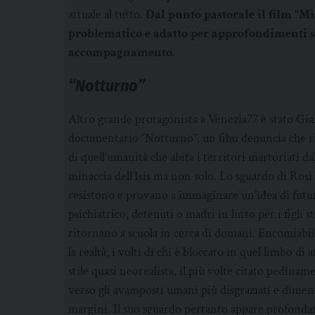
attuale al tutto.
Dal punto pastorale il film “M
problematico e adatto per approfondimenti st
accompagnamento.
“Notturno”
Altro grande protagonista a Venezia77 è stato Gian
documentario “Notturno”, un film denuncia che ric
di quell’umanità che abita i territori martoriati 
minaccia dell’Isis ma non solo. Lo sguardo di Rosi n
resistono e provano a immaginare un’idea di futuro
psichiatrico, detenuti o madri in lutto per i figli 
ritornano a scuola in cerca di domani. Encomiabil
la realtà, i volti di chi è bloccato in quel limbo di
stile quasi neorealista, il più volte citato pedin
verso gli avamposti umani più disgraziati e dimenti
margini. Il suo sguardo pertanto appare profondame