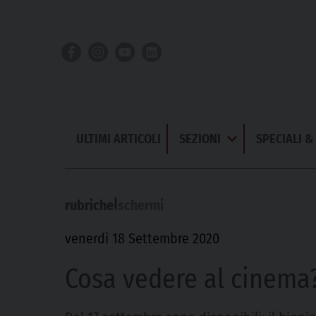
Skip
to
content
ULTIMI ARTICOLI
SEZIONI
SPECIALI 
Apri
Menu
|
rubriche
schermi
venerdì 18 Settembre 2020
Cosa vedere al cinema?