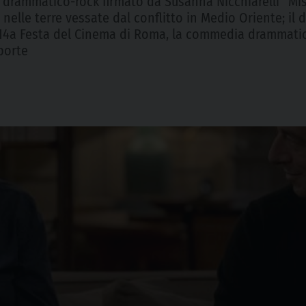
ic drammatico-rock firmato da Susanna Nicchiarelli “Mi
 nelle terre vessate dal conflitto in Medio Oriente; il
14a Festa del Cinema di Roma, la commedia drammatica
porte