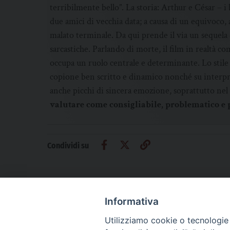
terribilmente bello”. La storia: Arthur e César – 
due amici di vecchia data; a causa di un equivoco, a
malato terminale. Da qui prende il via un sequela di
sarcastiche. Parlando di morte, il film in realtà co
occupa un ruolo centrale e determinante. Lo stile
copione ben scritto e dinamico nonché su interpre
anche picchi di sincera emozione, soprattutto nel 
valutare come consigliabile, problematico e p
Condividi su
Informativa
Utilizziamo cookie o tecnologie s
CHI SIAMO
PRIVACY
AMMINISTRAZIONE TRASPARENTE