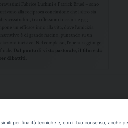
i bravissimi Fabrice Luchini e Patrick Bruel – sono
rrivano alla reciproca conclusione che l’altro sia
 vicissitudini, tra riflessioni toccanti e gag
mpone un efficace inno alla vita, dove l’amicizia
 narrativo è di grande fascino, puntando su un
tazioni incisive. Nel complesso, l’opera raggiunge
finale.
Dal punto di vista pastorale, il film è da
er dibattiti.
imili per finalità tecniche e, con il tuo consenso, anche per 
SCRIVICI