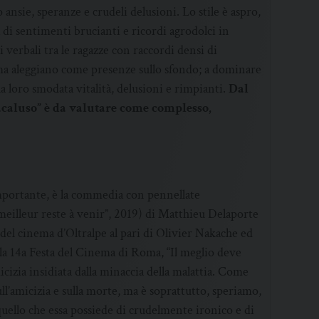
ansie, speranze e crudeli delusioni. Lo stile è aspro,
a di sentimenti brucianti e ricordi agrodolci in
 verbali tra le ragazze con raccordi densi di
ma aleggiano come presenze sullo sfondo; a dominare
la loro smodata vitalità, delusioni e rimpianti.
Dal
Macaluso” è da valutare come complesso,
portante, è la commedia con pennellate
eilleur reste à venir”, 2019) di Matthieu Delaporte
a del cinema d’Oltralpe al pari di Olivier Nakache ed
lla 14a Festa del Cinema di Roma, “Il meglio deve
cizia insidiata dalla minaccia della malattia. Come
ll’amicizia e sulla morte, ma è soprattutto, speriamo,
quello che essa possiede di crudelmente ironico e di