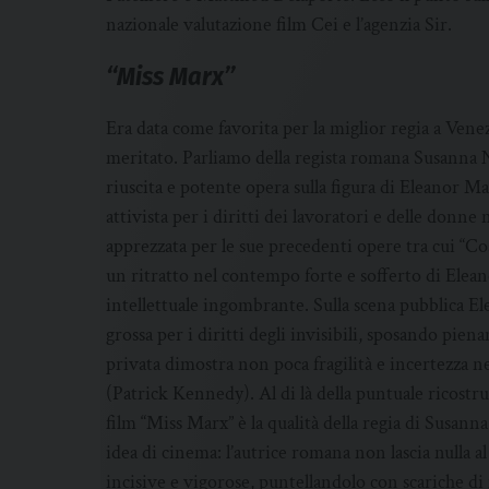
nazionale valutazione film Cei e l’agenzia Sir.
“Miss Marx”
Era data come favorita per la miglior regia a Vene
meritato. Parliamo della regista romana Susanna Ni
riuscita e potente opera sulla figura di Eleanor Mar
attivista per i diritti dei lavoratori e delle donne 
apprezzata per le sue precedenti opere tra cui “
un ritratto nel contempo forte e sofferto di Elean
intellettuale ingombrante. Sulla scena pubblica E
grossa per i diritti degli invisibili, sposando pien
privata dimostra non poca fragilità e incertezza 
(Patrick Kennedy). Al di là della puntuale ricostr
film “Miss Marx” è la qualità della regia di Susanna
idea di cinema: l’autrice romana non lascia nulla al
incisive e vigorose, puntellandolo con scariche d