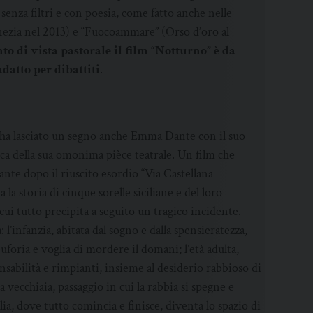
senza filtri e con poesia, come fatto anche nelle
ezia nel 2013) e “Fuocoammare” (Orso d’oro al
to di vista pastorale il film “Notturno” è da
datto per dibattiti
.
 ha lasciato un segno anche Emma Dante con il suo
ca della sua omonima pièce teatrale. Un film che
Dante dopo il riuscito esordio “Via Castellana
la storia di cinque sorelle siciliane e del loro
ui tutto precipita a seguito un tragico incidente.
 l’infanzia, abitata dal sogno e dalla spensieratezza,
uforia e voglia di mordere il domani; l’età adulta,
nsabilità e rimpianti, insieme al desiderio rabbioso di
a vecchiaia, passaggio in cui la rabbia si spegne e
iglia, dove tutto comincia e finisce, diventa lo spazio di