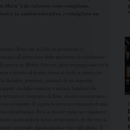
iss Marx” è da valutare come complesso,
orici. In ambito educativo, è consigliato un
franco Rosi, che al Lido ha presentato il
hiama all’attenzione dello spettatore la condizione
dalla guerra in Medio Oriente, dove serpeggia ancora la
on è diretto al fronte, bensì ai civili, a coloro che
: famiglie, pescatori, pazienti di un ospedale
strappati via dalla violenza; e ancora, bambini che
e pertanto è l’impegno di Rosi, questo suo guardare
 attese e risposte. Il regista si serve nuovamente di uno
g
amento zavattiniano; Rosi si muove come un viandante
cati, mostrando le ferite del presente, di chi vive ai
nte spirituale, dando parola e voce agli ultimi. Il