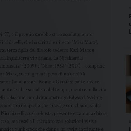
m
zia77, e il premio sarebbe stato assolutamente
cchiarelli, che ha scritto e diretto “Miss Marx”,
x, terza figlia del filosofo tedesco Karl Marx e
nell’Inghilterra vittoriana. La Nicchiarelli –
Cosmonauta” (2009) e “Nico, 1988” (2017) – compone
or Marx, su cui grava il peso di un’eredità
leanor (una intensa Romola Garai) si batte a voce
amente le idee socialiste del tempo, mentre nella vita
nella relazione con il drammaturgo Edward Aveling
uzione storica quello che emerge con chiarezza dal
 Nicchiarelli, così robusta, presente e con una chiara
 caso, ma cesella il racconto con soluzioni visive
l
i musica punk-rock che danno un twist intrigante e