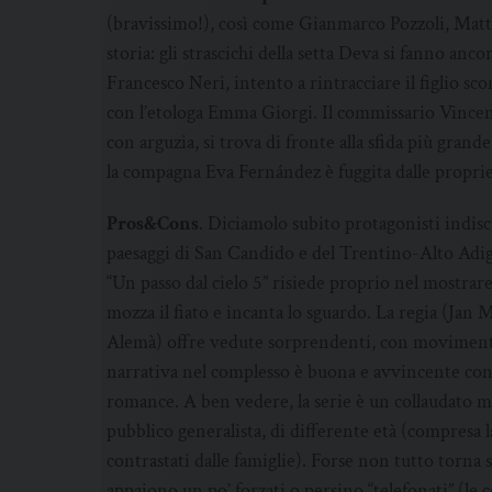
(bravissimo!), così come Gianmarco Pozzoli, Matt
storia: gli strascichi della setta Deva si fanno anc
Francesco Neri, intento a rintracciare il figlio sco
con l’etologa Emma Giorgi. Il commissario Vincenz
con arguzia, si trova di fronte alla sfida più grand
la compagna Eva Fernández è fuggita dalle proprie
Pros&Cons
. Diciamolo subito protagonisti indiscu
paesaggi di San Candido e del Trentino-Alto Adige 
“Un passo dal cielo 5” risiede proprio nel mostrare
mozza il fiato e incanta lo sguardo. La regia (Jan
Alemà) offre vedute sorprendenti, con movimenti
narrativa nel complesso è buona e avvincente con
romance. A ben vedere, la serie è un collaudato mi
pubblico generalista, di differente età (compresa la
contrastati dalle famiglie). Forse non tutto torna 
appaiono un po’ forzati o persino “telefonati” (le