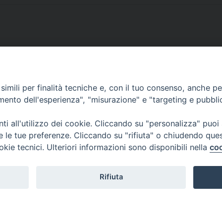
imili per finalità tecniche e, con il tuo consenso, anche per 
SCRIVICI
amento dell'esperienza", "misurazione" e "targeting e pubbli
i all'utilizzo dei cookie. Cliccando su "personalizza" puoi
re le tue preferenze. Cliccando su "rifiuta" o chiudendo que
okie tecnici. Ulteriori informazioni sono disponibili nella
coo
lici) ha aderito allo IAP (Istituto dell'Autodisciplina Pubblicitaria) accettando i
creto del 15 giugno 1950 al n. 37 del registro periodici.
Rifiuta