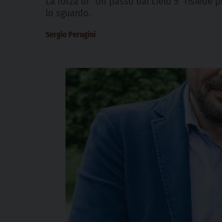
La forza di “Un passo dal cielo 5” risiede 
lo sguardo.
Sergio Perugini