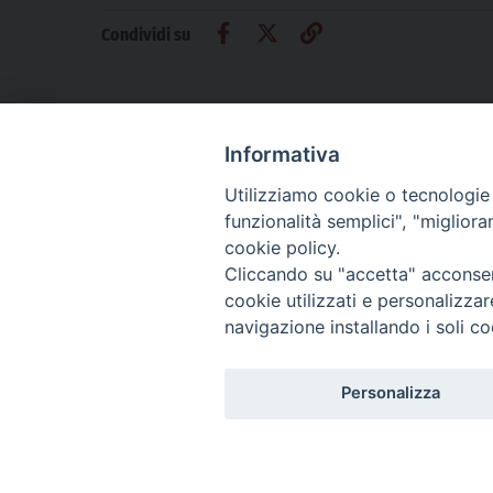
Condividi su
Informativa
Utilizziamo cookie o tecnologie s
CHI SIAMO
PRIVACY
AMMINISTRAZIONE TRASPARENTE
funzionalità semplici", "miglior
cookie policy.
Cliccando su "accetta" acconsent
cookie utilizzati e personalizza
La Difesa srl - P.iva 05125420280
navigazione installando i soli co
La Difesa del Popolo percepisce i contributi pubblici all'editoria.
La Difesa del Popolo, tramite la Fisc (Federazione Italiana Settimanali Catto
La Difesa del Popolo è una testata registrata presso il Tribunale di Padova de
Personalizza