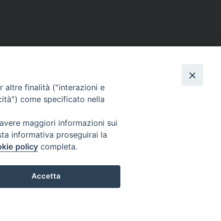
altre finalità ("interazioni e
cità") come specificato nella
 avere maggiori informazioni sui
sta informativa proseguirai la
kie policy
completa.
l Codice di Autodisciplina della Comunicazione Commerciale.
Accetta
Preferenze Cookie