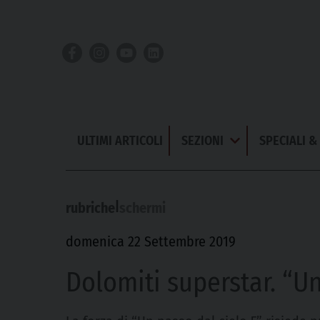
Skip
to
content
ULTIMI ARTICOLI
SEZIONI
SPECIALI 
Apri
Menu
|
rubriche
schermi
domenica 22 Settembre 2019
Dolomiti superstar. “Un