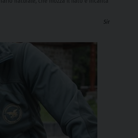
nario naturale, che mozza il fiato e incanta
Sir