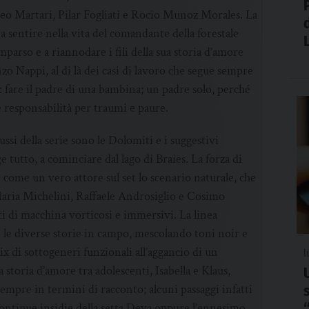
eo Martari, Pilar Fogliati e Rocio Munoz Morales. La
ora sentire nella vita del comandante della forestale
mparso e a riannodare i fili della sua storia d’amore
o Nappi, al di là dei casi di lavoro che segue sempre
e: fare il padre di una bambina; un padre solo, perché
 responsabilità per traumi e paure.
ssi della serie sono le Dolomiti e i suggestivi
tutto, a cominciare dal lago di Braies. La forza di
 come un vero attore sul set lo scenario naturale, che
 Maria Michelini, Raffaele Androsiglio e Cosimo
 di macchina vorticosi e immersivi.
La linea
 le diverse storie in campo, mescolando toni noir e
x di sottogeneri funzionali all’aggancio di un
l
 storia d’amore tra adolescenti, Isabella e Klaus,
sempre in termini di racconto; alcuni passaggi infatti
 continue insidie della setta Deva oppure l’ennesimo,