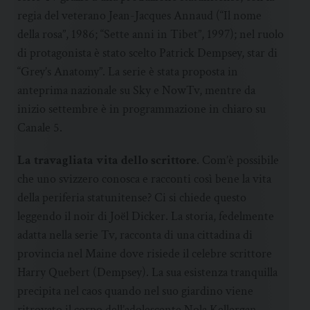
regia del veterano Jean-Jacques Annaud (“Il nome
della rosa”, 1986; “Sette anni in Tibet”, 1997); nel ruolo
di protagonista è stato scelto Patrick Dempsey, star di
“Grey’s Anatomy”. La serie è stata proposta in
anteprima nazionale su Sky e NowTv, mentre da
inizio settembre è in programmazione in chiaro su
Canale 5.
La travagliata vita dello scrittore
. Com’è possibile
che uno svizzero conosca e racconti così bene la vita
della periferia statunitense? Ci si chiede questo
leggendo il noir di Joël Dicker. La storia, fedelmente
adatta nella serie Tv, racconta di una cittadina di
provincia nel Maine dove risiede il celebre scrittore
Harry Quebert (Dempsey). La sua esistenza tranquilla
precipita nel caos quando nel suo giardino viene
ritrovato il corpo dell’adolescente Nola Kellergan