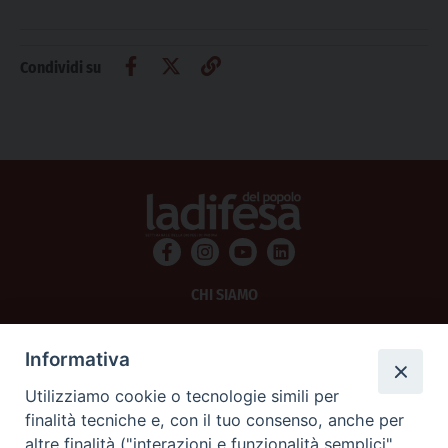
Condividi su
CHI SIAMO
PRIVACY
Informativa
AMMINISTRAZIONE TRASPARENTE
Utilizziamo cookie o tecnologie simili per
finalità tecniche e, con il tuo consenso, anche per
SCRIVICI
altre finalità ("interazioni e funzionalità semplici",