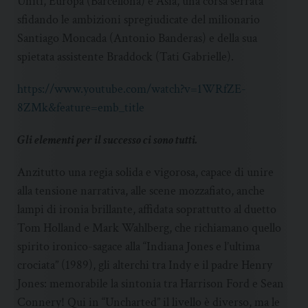
Uniti, Europa (Barcellona) e Asia, una corsa serrata
sfidando le ambizioni spregiudicate del milionario
Santiago Moncada (Antonio Banderas) e della sua
spietata assistente Braddock (Tati Gabrielle).
https://www.youtube.com/watch?v=1WRfZE-
8ZMk&feature=emb_title
Gli elementi per il successo ci sono tutti.
Anzitutto una regia solida e vigorosa, capace di unire
alla tensione narrativa, alle scene mozzafiato, anche
lampi di ironia brillante, affidata soprattutto al duetto
Tom Holland e Mark Wahlberg, che richiamano quello
spirito ironico-sagace alla “Indiana Jones e l’ultima
crociata” (1989), gli alterchi tra Indy e il padre Henry
Jones: memorabile la sintonia tra Harrison Ford e Sean
Connery! Qui in “Uncharted” il livello è diverso, ma le