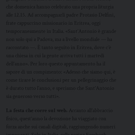
che domenica hanno celebrato una propria liturgia
alle 12.15. Ad accompagnarli padre Protasio Delfini,
frate cappuccino missionario in Eritrea, oggi
temporaneamente in Italia. «Sant’Antonio è grande
non solo qui a Padova, ma a livello mondiale — ha
raccontato —. È tanto seguito in Eritrea, dove c’è
una chiesa in cui la gente arriva tutti i martedì
dell’anno». Per loro questo appuntamento ha il
sapore di un compimento: «Adesso che siamo qui, è
come tirare le conclusioni per un pellegrinaggio che
è durato tutto l’anno, e speriamo che Sant’Antonio
sia generoso verso tutti».
La festa che corre sul web.
Accanto all’abbraccio
fisico, quest’anno la devozione ha viaggiato con
forza anche sui canali digitali, raggiungendo numeri
imponenti. Solo in Italia, sulla pagina Facebook