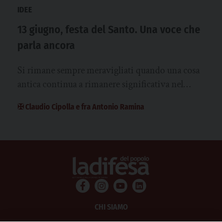
IDEE
13 giugno, festa del Santo. Una voce che
parla ancora
Si rimane sempre meravigliati quando una cosa
antica continua a rimanere significativa nel
tempo. La devozione a sant’Antonio è
✠ Claudio Cipolla e fra Antonio Ramina
certamente…
CHI SIAMO