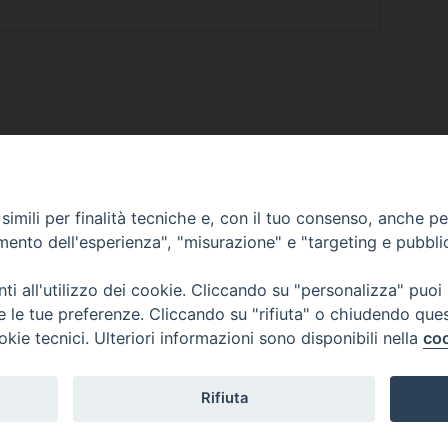
imili per finalità tecniche e, con il tuo consenso, anche per 
SCRIVICI
amento dell'esperienza", "misurazione" e "targeting e pubbli
i all'utilizzo dei cookie. Cliccando su "personalizza" puoi
re le tue preferenze. Cliccando su "rifiuta" o chiudendo que
okie tecnici. Ulteriori informazioni sono disponibili nella
coo
lici) ha aderito allo IAP (Istituto dell'Autodisciplina Pubblicitaria) accettando i
creto del 15 giugno 1950 al n. 37 del registro periodici.
Rifiuta