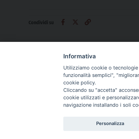
Condividi su
Informativa
Utilizziamo cookie o tecnologie s
CHI SIAMO
PRIVACY
AMMINISTRAZIONE TRASPARENTE
funzionalità semplici", "miglior
cookie policy.
Cliccando su "accetta" acconsent
cookie utilizzati e personalizza
La Difesa srl - P.iva 05125420280
navigazione installando i soli co
La Difesa del Popolo percepisce i contributi pubblici all'editoria.
La Difesa del Popolo, tramite la Fisc (Federazione Italiana Settimanali Catto
La Difesa del Popolo è una testata registrata presso il Tribunale di Padova de
Personalizza