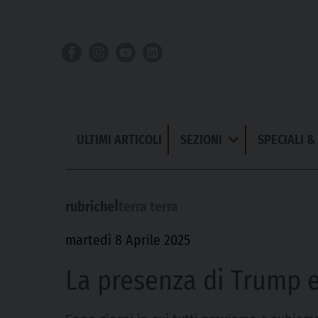
Skip
to
content
ULTIMI ARTICOLI
SEZIONI
SPECIALI 
Apri
Menu
|
rubriche
terra terra
martedì 8 Aprile 2025
La presenza di Trump e