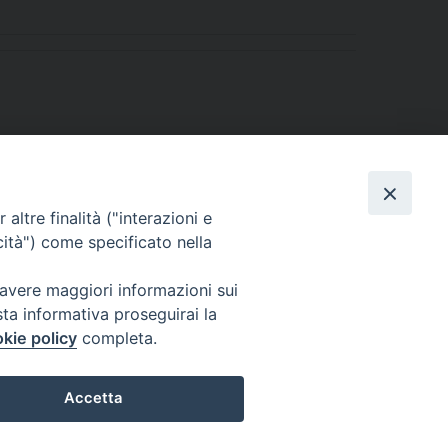
altre finalità ("interazioni e
cità") come specificato nella
 avere maggiori informazioni sui
sta informativa proseguirai la
kie policy
completa.
l Codice di Autodisciplina della Comunicazione Commerciale.
Accetta
Preferenze Cookie