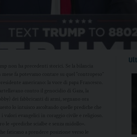
Ult
ump non ha precedenti storici. Se la bilancia
n mese fa potevamo contare su quel “contropeso”
 presidente americano: la voce di papa Francesco.
artellavano contro il genocidio di Gaza, la
lobby) dei fabbricanti di armi, segnano ora
Questo lo intuisco ascoltando quelle prediche che
 i valori evangelici in coraggio civile e religioso.
o le «prediche scialbe e senza midollo».
che faticano a prendere posizione verso le