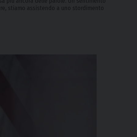
pesa più ancora delle parole. Un sentimento
uerre, stiamo assistendo a uno stordimento