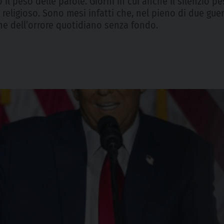
 il peso delle parole. Giorni in cui anche il silenzio 
 e religioso. Sono mesi infatti che, nel pieno di due g
one dell’orrore quotidiano senza fondo.