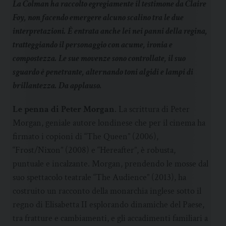
La Colman ha raccolto egregiamente il testimone da Claire
Foy, non facendo emergere alcuno scalino tra le due
interpretazioni. È entrata anche lei nei panni della regina,
tratteggiando il personaggio con acume, ironia e
compostezza. Le sue movenze sono controllate, il suo
sguardo è penetrante, alternando toni algidi e lampi di
brillantezza. Da applauso.
Le penna di Peter Morgan
. La scrittura di Peter
Morgan, geniale autore londinese che per il cinema ha
firmato i copioni di “The Queen” (2006),
“Frost/Nixon” (2008) e “Hereafter”, è robusta,
puntuale e incalzante. Morgan, prendendo le mosse dal
suo spettacolo teatrale “The Audience” (2013), ha
costruito un racconto della monarchia inglese sotto il
regno di Elisabetta II esplorando dinamiche del Paese,
tra fratture e cambiamenti, e gli accadimenti familiari a