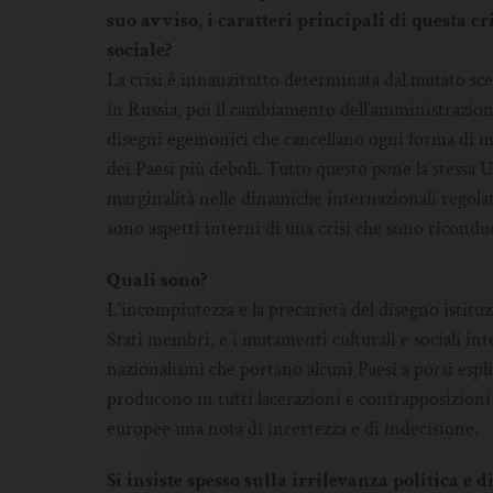
suo avviso, i caratteri principali di questa cr
sociale?
La crisi è innanzitutto determinata dal mutato sce
in Russia, poi il cambiamento dell’amministrazion
disegni egemonici che cancellano ogni forma di m
dei Paesi più deboli. Tutto questo pone la stessa
marginalità nelle dinamiche internazionali regolat
sono aspetti interni di una crisi che sono riconduci
Quali sono?
L’incompiutezza e la precarietà del disegno istituz
Stati membri, e i mutamenti culturali e sociali in
nazionalismi che portano alcuni Paesi a porsi es
producono in tutti lacerazioni e contrapposizioni 
europee una nota di incertezza e di indecisione.
Si insiste spesso sulla irrilevanza politica e