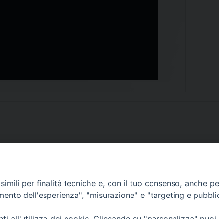
imili per finalità tecniche e, con il tuo consenso, anche per 
SCRIVICI
amento dell'esperienza", "misurazione" e "targeting e pubbli
i all'utilizzo dei cookie. Cliccando su "personalizza" puoi