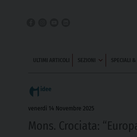
Skip
to
content
ULTIMI ARTICOLI
SEZIONI
SPECIALI 
Apri
Menu
idee
venerdì 14 Novembre 2025
Mons. Crociata: “Europa