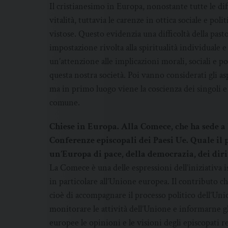
Il cristianesimo in Europa, nonostante tutte le di
vitalità, tuttavia le carenze in ottica sociale e po
vistose. Questo evidenzia una difficoltà della pasto
impostazione rivolta alla spiritualità individuale e
un’attenzione alle implicazioni morali, sociali e p
questa nostra società. Poi vanno considerati gli asp
ma in primo luogo viene la coscienza dei singoli
comune.
Chiese in Europa. Alla Comece, che ha sede a 
Conferenze episcopali dei Paesi Ue. Quale il p
un’Europa di pace, della democrazia, dei dirit
La Comece è una delle espressioni dell’iniziativa i
in particolare all’Unione europea. Il contributo ch
cioè di accompagnare il processo politico dell’Unio
monitorare le attività dell’Unione e informarne gli
europee le opinioni e le visioni degli episcopati re