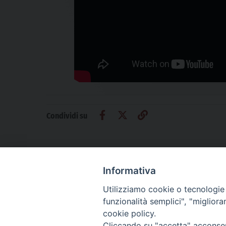
Condividi su
Informativa
Utilizziamo cookie o tecnologie s
CHI SIAMO
PRIVACY
AMMINISTRAZIONE TRASPARENTE
funzionalità semplici", "miglior
cookie policy.
Cliccando su "accetta" acconsent